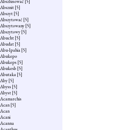
Abszlusować
[5]
Absznit
[5]
Abszyt
[5]
Abszytować
[5]
Abszytowany
[5]
Abszytowy
[5]
Abucht
[5]
Abudat
[5]
Abu-Ipahia
[5]
Abukepo
Abukeps
[5]
Abukesb
[5]
Abutaka
[5]
Aby
[5]
Abyss
[5]
Abyst
[5]
Acamarchis
Acan
[5]
Acan
Acani
Acanna
Acanthus