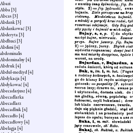
Abazi
Abba
[3]
Abcas
[3]
Abdank
[3]
Abdankować
[3]
Abderyta
[3]
Abdhuci
[3]
Abdimi
[4]
abdominalis
Abdominalny
[4]
Abdruk
[4]
Abdul-medżyd
[4]
Abdykacja
[4]
Abdykować
[4]
Abecadarjusz
[4]
Abecadlarka
Abecadlarz
Abecadlnik
[4]
Abecadło
[4]
Abecadłowy
[4]
Abelagja
[4]