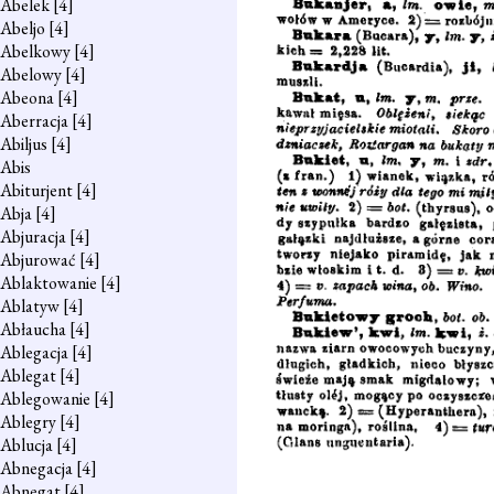
Abelek
[4]
Abeljo
[4]
Abelkowy
[4]
Abelowy
[4]
Abeona
[4]
Aberracja
[4]
Abiljus
[4]
Abis
Abiturjent
[4]
Abja
[4]
Abjuracja
[4]
Abjurować
[4]
Ablaktowanie
[4]
Ablatyw
[4]
Abłaucha
[4]
Ablegacja
[4]
Ablegat
[4]
Ablegowanie
[4]
Ablegry
[4]
Ablucja
[4]
Abnegacja
[4]
Abnegat
[4]