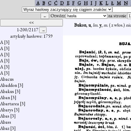
A
B
C
Ć
D
E
F
G
H
I
J
K
L
Ł
M
N
Otwórz
na stronie
Bukon
,
u
,
lm.
y
,
m.
( z włos.)
ni
1-200/2117
artykuły hasłowe: 1759
A
[3]
A
[3]
A
[3]
A
[3]
A
[3]
A
[3]
Abacus
Abaddon
[3]
Abakus
[3]
Aban
[3]
Abartarea
[3]
Abarys
[3]
Abas
[3]
Abass
Abaz
[3]