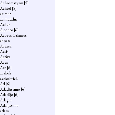
Achromatyzm
[5]
Achtel
[5]
acimut
acimutalny
Acker
A conto
[6]
Acorus Calamus
aćpan
Actaea
Actis
Activa
Acus
Acz
[6]
aczkoli
aczkolwiek
Ad
[6]
Adadżissimo
[6]
Adadżjo
[6]
Adagio
Adagissimo
adam