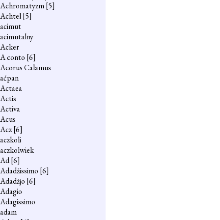
Achromatyzm
[5]
Achtel
[5]
acimut
acimutalny
Acker
A conto
[6]
Acorus Calamus
aćpan
Actaea
Actis
Activa
Acus
Acz
[6]
aczkoli
aczkolwiek
Ad
[6]
Adadżissimo
[6]
Adadżjo
[6]
Adagio
Adagissimo
adam