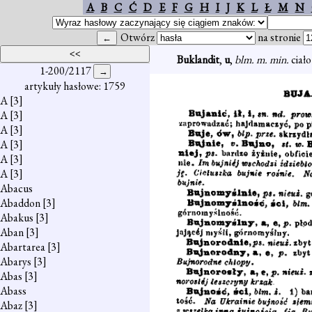
A
B
C
Ć
D
E
F
G
H
I
J
K
L
Ł
M
N
Otwórz
na stronie
Buklandit
,
u
,
blm. m. min.
ciał
1-200/2117
artykuły hasłowe: 1759
A
[3]
A
[3]
A
[3]
A
[3]
A
[3]
A
[3]
Abacus
Abaddon
[3]
Abakus
[3]
Aban
[3]
Abartarea
[3]
Abarys
[3]
Abas
[3]
Abass
Abaz
[3]