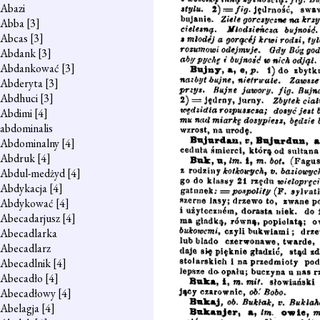
Abazi
Abba
[3]
Abcas
[3]
Abdank
[3]
Abdankować
[3]
Abderyta
[3]
Abdhuci
[3]
Abdimi
[4]
abdominalis
Abdominalny
[4]
Abdruk
[4]
Abdul-medżyd
[4]
Abdykacja
[4]
Abdykować
[4]
Abecadarjusz
[4]
Abecadlarka
Abecadlarz
Abecadlnik
[4]
Abecadło
[4]
Abecadłowy
[4]
Abelagja
[4]