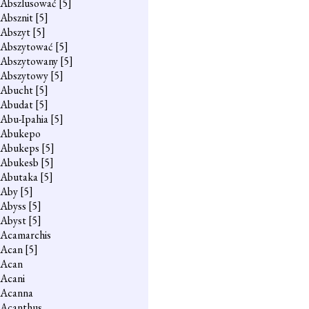
Abszlusować
[5]
Absznit
[5]
Abszyt
[5]
Abszytować
[5]
Abszytowany
[5]
Abszytowy
[5]
Abucht
[5]
Abudat
[5]
Abu-Ipahia
[5]
Abukepo
Abukeps
[5]
Abukesb
[5]
Abutaka
[5]
Aby
[5]
Abyss
[5]
Abyst
[5]
Acamarchis
Acan
[5]
Acan
Acani
Acanna
Acanthus