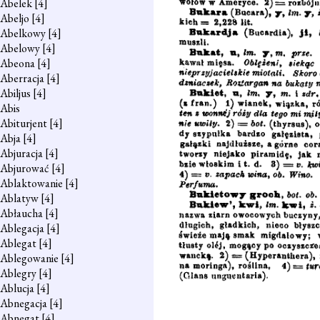
Abelek
[4]
Abeljo
[4]
Abelkowy
[4]
Abelowy
[4]
Abeona
[4]
Aberracja
[4]
Abiljus
[4]
Abis
Abiturjent
[4]
Abja
[4]
Abjuracja
[4]
Abjurować
[4]
Ablaktowanie
[4]
Ablatyw
[4]
Abłaucha
[4]
Ablegacja
[4]
Ablegat
[4]
Ablegowanie
[4]
Ablegry
[4]
Ablucja
[4]
Abnegacja
[4]
Abnegat
[4]