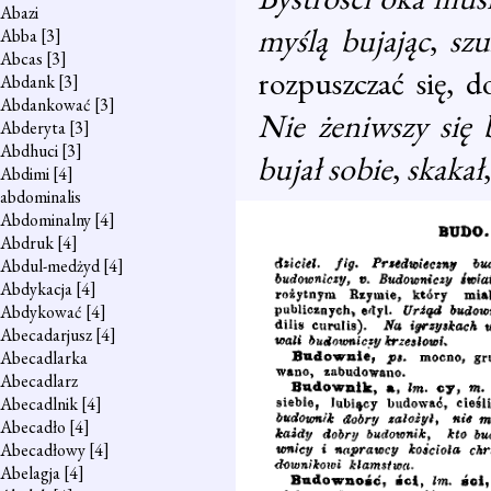
Abazi
myślą bujając
,
szu
Abba
[3]
Abcas
[3]
rozpuszczać się, d
Abdank
[3]
Abdankować
[3]
Nie żeniwszy się 
Abderyta
[3]
Abdhuci
[3]
bujał sobie
,
skakał
Abdimi
[4]
abdominalis
Abdominalny
[4]
Abdruk
[4]
Abdul-medżyd
[4]
Abdykacja
[4]
Abdykować
[4]
Abecadarjusz
[4]
Abecadlarka
Abecadlarz
Abecadlnik
[4]
Abecadło
[4]
Abecadłowy
[4]
Abelagja
[4]