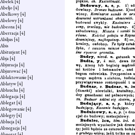
Abelek
[4]
Abeljo
[4]
Abelkowy
[4]
Abelowy
[4]
Abeona
[4]
Aberracja
[4]
Abiljus
[4]
Abis
Abiturjent
[4]
Abja
[4]
Abjuracja
[4]
Abjurować
[4]
Ablaktowanie
[4]
Ablatyw
[4]
Abłaucha
[4]
Ablegacja
[4]
Ablegat
[4]
Ablegowanie
[4]
Ablegry
[4]
Ablucja
[4]
Abnegacja
[4]
Abnegat
[4]