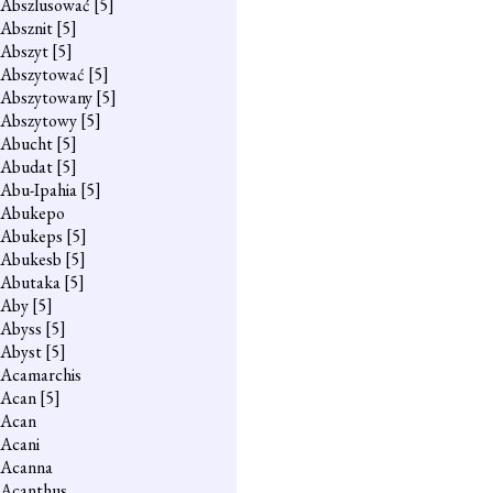
Abszlusować
[5]
Absznit
[5]
Abszyt
[5]
Abszytować
[5]
Abszytowany
[5]
Abszytowy
[5]
Abucht
[5]
Abudat
[5]
Abu-Ipahia
[5]
Abukepo
Abukeps
[5]
Abukesb
[5]
Abutaka
[5]
Aby
[5]
Abyss
[5]
Abyst
[5]
Acamarchis
Acan
[5]
Acan
Acani
Acanna
Acanthus