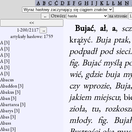
A
B
C
Ć
D
E
F
G
H
I
J
K
L
Ł
M
N
Otwórz
na stronie
Bujać
,
ał
,
a
,
sc
1-200/2117
artykuły hasłowe: 1759
krążyć.
Buja ptak
A
[3]
podpadł pod sieci.
A
[3]
A
[3]
fig. Bujać myślą p
A
[3]
A
[3]
wié
,
gdzie buja my
A
[3]
Abacus
czy wprozie
,
Buja
Abaddon
[3]
Abakus
[3]
jakiem miejscu
; b
Aban
[3]
Abartarea
[3]
zioła
,
tu
,
rozkosz
Abarys
[3]
Abas
[3]
młody. fig. Buj
Abass
Bystrości oka mus
Abaz
[3]