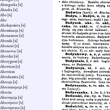
Abnegatka
[4]
Abnoba
[4]
Abo
[4]
Abo
Abolicjonista
[4]
Abominacja
[4]
Abonament
[4]
Abonda
[4]
Abonent
[4]
Abonować
[4]
Abordaż
[4]
Aborygieni
[4]
Abowiem
[4]
Abowiem
Abrahamita
[4]
Abrecja
[4]
Abrenuncjacja
[4]
Abretia
Abrewjacja
[4]
Abrewjator
[4]
Abrewjatura
[4]