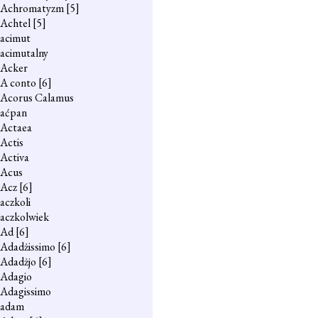
Achromatyzm
[5]
Achtel
[5]
acimut
acimutalny
Acker
A conto
[6]
Acorus Calamus
aćpan
Actaea
Actis
Activa
Acus
Acz
[6]
aczkoli
aczkolwiek
Ad
[6]
Adadżissimo
[6]
Adadżjo
[6]
Adagio
Adagissimo
adam