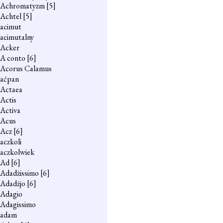
Achromatyzm
[5]
Achtel
[5]
acimut
acimutalny
Acker
A conto
[6]
Acorus Calamus
aćpan
Actaea
Actis
Activa
Acus
Acz
[6]
aczkoli
aczkolwiek
Ad
[6]
Adadżissimo
[6]
Adadżjo
[6]
Adagio
Adagissimo
adam