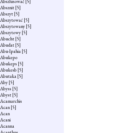
Abszlusować
[5]
Absznit
[5]
Abszyt
[5]
Abszytować
[5]
Abszytowany
[5]
Abszytowy
[5]
Abucht
[5]
Abudat
[5]
Abu-Ipahia
[5]
Abukepo
Abukeps
[5]
Abukesb
[5]
Abutaka
[5]
Aby
[5]
Abyss
[5]
Abyst
[5]
Acamarchis
Acan
[5]
Acan
Acani
Acanna
Acanthus