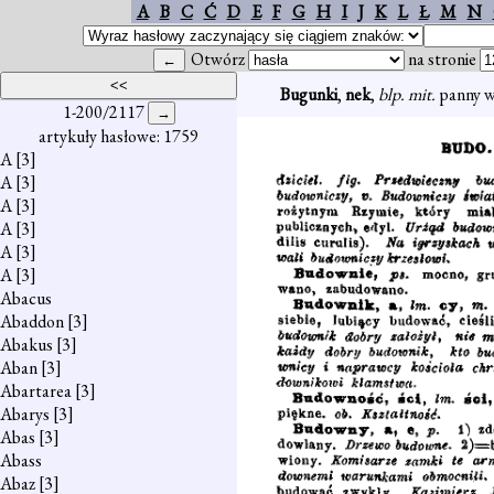
A
B
C
Ć
D
E
F
G
H
I
J
K
L
Ł
M
N
Otwórz
na stronie
Bugunki
,
nek
,
blp. mit.
panny w
1-200/2117
artykuły hasłowe: 1759
A
[3]
A
[3]
A
[3]
A
[3]
A
[3]
A
[3]
Abacus
Abaddon
[3]
Abakus
[3]
Aban
[3]
Abartarea
[3]
Abarys
[3]
Abas
[3]
Abass
Abaz
[3]