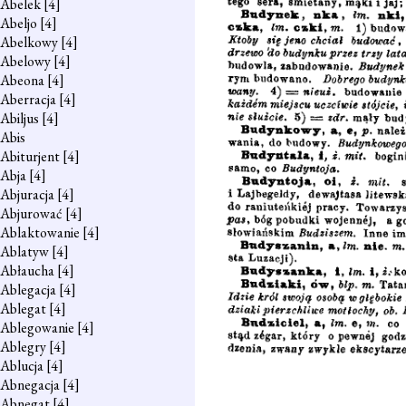
Abelek
[4]
Abeljo
[4]
Abelkowy
[4]
Abelowy
[4]
Abeona
[4]
Aberracja
[4]
Abiljus
[4]
Abis
Abiturjent
[4]
Abja
[4]
Abjuracja
[4]
Abjurować
[4]
Ablaktowanie
[4]
Ablatyw
[4]
Abłaucha
[4]
Ablegacja
[4]
Ablegat
[4]
Ablegowanie
[4]
Ablegry
[4]
Ablucja
[4]
Abnegacja
[4]
Abnegat
[4]