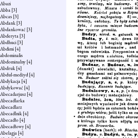
Abazi
Abba
[3]
Abcas
[3]
Abdank
[3]
Abdankować
[3]
Abderyta
[3]
Abdhuci
[3]
Abdimi
[4]
abdominalis
Abdominalny
[4]
Abdruk
[4]
Abdul-medżyd
[4]
Abdykacja
[4]
Abdykować
[4]
Abecadarjusz
[4]
Abecadlarka
Abecadlarz
Abecadlnik
[4]
Abecadło
[4]
Abecadłowy
[4]
Abelagja
[4]