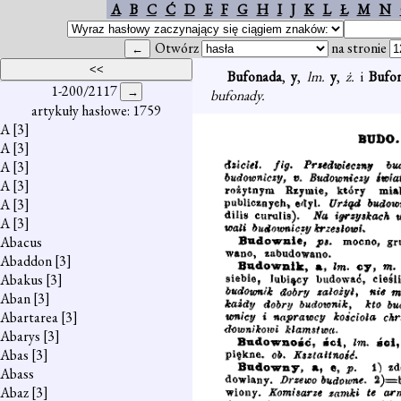
A
B
C
Ć
D
E
F
G
H
I
J
K
L
Ł
M
N
Otwórz
na stronie
Bufonada
,
y
,
lm.
y
,
ż.
i
Bufon
1-200/2117
bufonady.
artykuły hasłowe: 1759
A
[3]
A
[3]
A
[3]
A
[3]
A
[3]
A
[3]
Abacus
Abaddon
[3]
Abakus
[3]
Aban
[3]
Abartarea
[3]
Abarys
[3]
Abas
[3]
Abass
Abaz
[3]