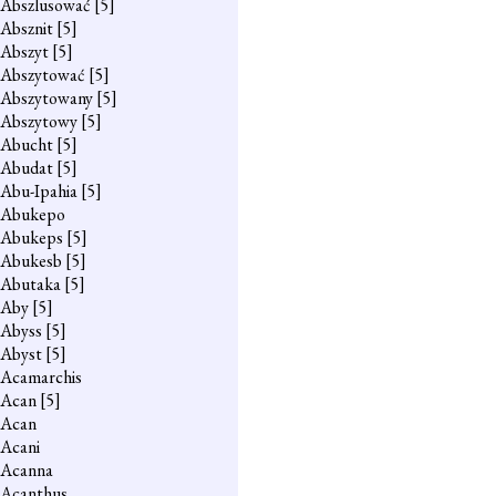
Abszlusować
[5]
Absznit
[5]
Abszyt
[5]
Abszytować
[5]
Abszytowany
[5]
Abszytowy
[5]
Abucht
[5]
Abudat
[5]
Abu-Ipahia
[5]
Abukepo
Abukeps
[5]
Abukesb
[5]
Abutaka
[5]
Aby
[5]
Abyss
[5]
Abyst
[5]
Acamarchis
Acan
[5]
Acan
Acani
Acanna
Acanthus