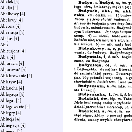
Abelek
[4]
Abeljo
[4]
Abelkowy
[4]
Abelowy
[4]
Abeona
[4]
Aberracja
[4]
Abiljus
[4]
Abis
Abiturjent
[4]
Abja
[4]
Abjuracja
[4]
Abjurować
[4]
Ablaktowanie
[4]
Ablatyw
[4]
Abłaucha
[4]
Ablegacja
[4]
Ablegat
[4]
Ablegowanie
[4]
Ablegry
[4]
Ablucja
[4]
Abnegacja
[4]
Abnegat
[4]