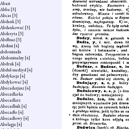
Abazi
Abba
[3]
Abcas
[3]
Abdank
[3]
Abdankować
[3]
Abderyta
[3]
Abdhuci
[3]
Abdimi
[4]
abdominalis
Abdominalny
[4]
Abdruk
[4]
Abdul-medżyd
[4]
Abdykacja
[4]
Abdykować
[4]
Abecadarjusz
[4]
Abecadlarka
Abecadlarz
Abecadlnik
[4]
Abecadło
[4]
Abecadłowy
[4]
Abelagja
[4]