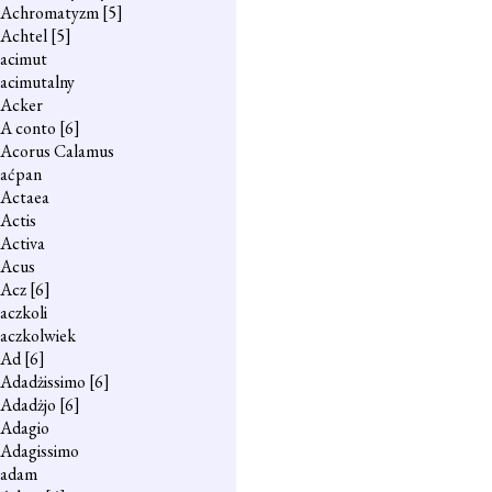
Achromatyzm
[5]
Achtel
[5]
acimut
acimutalny
Acker
A conto
[6]
Acorus Calamus
aćpan
Actaea
Actis
Activa
Acus
Acz
[6]
aczkoli
aczkolwiek
Ad
[6]
Adadżissimo
[6]
Adadżjo
[6]
Adagio
Adagissimo
adam