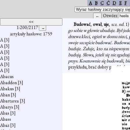
A
B
C
Ć
D
E
F
Otwórz
Budować
,
ował
,
uje
,
scz. nd.
1)
1-200/2117
go sobie w głowie ubuduje. Był jede
artykuły hasłowe: 1759
drzewa kleci
,
ogień w domu nieci
,
A
[3]
swoje szczęście budować. Budować
A
[3]
buduje. Żałuje
,
kto na niepewnym 
A
[3]
budują. Słowa
,
jeżeli się nie zgadz
A
[3]
przys. Kosztownie się budowali
,
bi
A
[3]
przykładu, brać dobry przykład z 
A
[3]
Abacus
Abaddon
[3]
Abakus
[3]
Aban
[3]
Abartarea
[3]
Abarys
[3]
Abas
[3]
Abass
Abaz
[3]