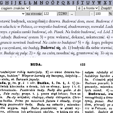
G
H
I
J
K
L
Ł
M
N
O
Ó
P
Q
R
S
Ś
T
U
V
W
X
Y
na stronie
/2280
%
 stawić budynek, szczególniéj z drzewa.
Budować dom
,
most. Budowac ś
n szlachcic w Polszce
,
co wszystko budował
,
zbudowawszy
;
rozwalał. Ludz
przys. z piasku zamki budować
,
ob. Piasek. Na łodzie budować
,
«d. Lód.
 zdrady. Budować system
. 3) = prze. wskurać, dokazać, uskutecznić. 4) 
gruncie nowinek budował. Na czém to budujesz?
5) =
fig. kogo
; polep
ają z uczynkami
,
nie budują.
Budować się
,
słz.
1) budynki dla siebie stawia
er. Buduje się paląc
. 2) =
fig. na czém
; zasadzać się, gruntować się.
To się n
czego.
Buduję się z ciebie
.