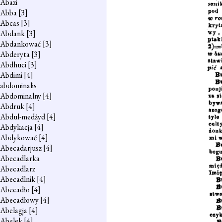
Abazi
Abba
[3]
Abcas
[3]
Abdank
[3]
Abdankować
[3]
Abderyta
[3]
Abdhuci
[3]
Abdimi
[4]
abdominalis
Abdominalny
[4]
Abdruk
[4]
Abdul-medżyd
[4]
Abdykacja
[4]
Abdykować
[4]
Abecadarjusz
[4]
Abecadlarka
Abecadlarz
Abecadlnik
[4]
Abecadło
[4]
Abecadłowy
[4]
Abelagja
[4]
Abelek
[4]