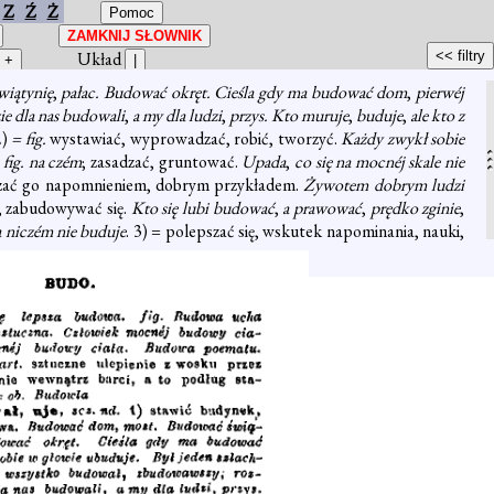
Z
Ź
Ż
Układ
wiątynię
,
pałac. Budować okręt. Cieśla gdy ma budować dom
,
pierwéj
ie dla nas budowali
,
a my dla ludzi
,
przys. Kto muruje
,
buduje
,
ale kto z
2)
= fig.
wystawiać, wyprowadzać, robić, tworzyć.
Każdy zwykł sobie
=
fig. na czém
; zasadzać, gruntować.
Upada
,
co się na mocnéj skale nie
szać go napomnieniem, dobrym przykładem.
Żywotem dobrym ludzi
ć, zabudowywać się.
Kto się lubi budować
,
a prawować
,
prędko zginie
,
a niczém nie buduje
. 3) = polepszać się, wskutek napominania, nauki,