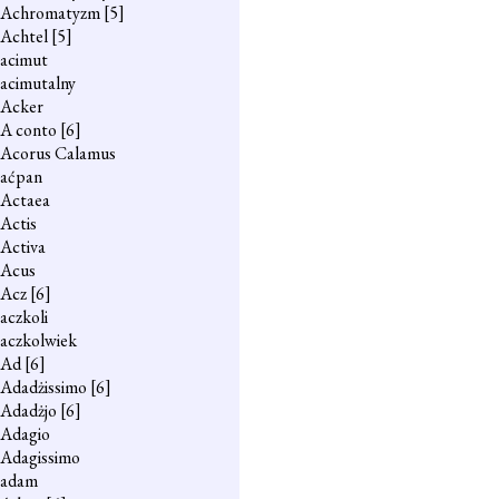
Achromatyzm
[5]
Achtel
[5]
acimut
acimutalny
Acker
A conto
[6]
Acorus Calamus
aćpan
Actaea
Actis
Activa
Acus
Acz
[6]
aczkoli
aczkolwiek
Ad
[6]
Adadżissimo
[6]
Adadżjo
[6]
Adagio
Adagissimo
adam