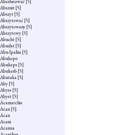
Abszlusować
[5]
Absznit
[5]
Abszyt
[5]
Abszytować
[5]
Abszytowany
[5]
Abszytowy
[5]
Abucht
[5]
Abudat
[5]
Abu-Ipahia
[5]
Abukepo
Abukeps
[5]
Abukesb
[5]
Abutaka
[5]
Aby
[5]
Abyss
[5]
Abyst
[5]
Acamarchis
Acan
[5]
Acan
Acani
Acanna
Acanthus