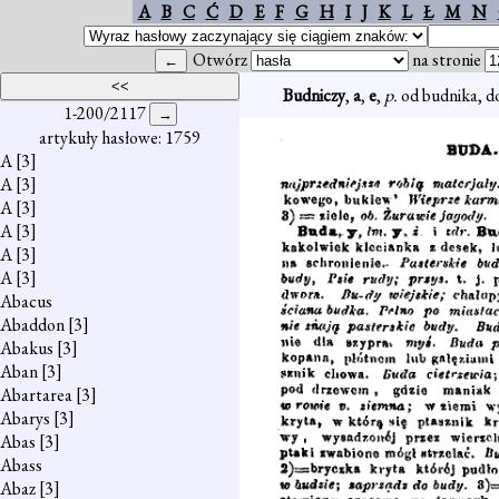
A
B
C
Ć
D
E
F
G
H
I
J
K
L
Ł
M
N
Otwórz
na stronie
Budniczy
,
a
,
e
,
p.
od budnika, do
1-200/2117
artykuły hasłowe: 1759
A
[3]
A
[3]
A
[3]
A
[3]
A
[3]
A
[3]
Abacus
Abaddon
[3]
Abakus
[3]
Aban
[3]
Abartarea
[3]
Abarys
[3]
Abas
[3]
Abass
Abaz
[3]