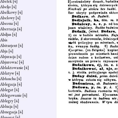
Abelek
[4]
Abeljo
[4]
Abelkowy
[4]
Abelowy
[4]
Abeona
[4]
Aberracja
[4]
Abiljus
[4]
Abis
Abiturjent
[4]
Abja
[4]
Abjuracja
[4]
Abjurować
[4]
Ablaktowanie
[4]
Ablatyw
[4]
Abłaucha
[4]
Ablegacja
[4]
Ablegat
[4]
Ablegowanie
[4]
Ablegry
[4]
Ablucja
[4]
Abnegacja
[4]
Abnegat
[4]