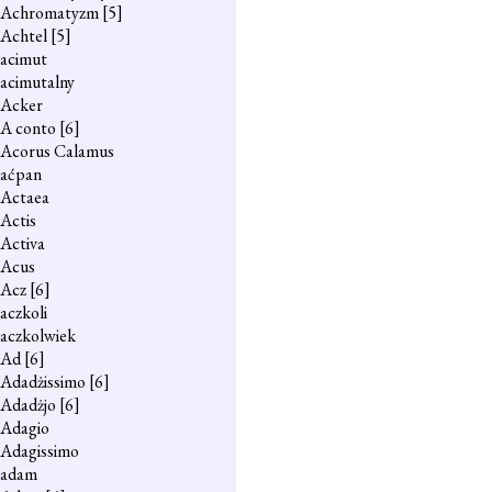
Achromatyzm
[5]
Achtel
[5]
acimut
acimutalny
Acker
A conto
[6]
Acorus Calamus
aćpan
Actaea
Actis
Activa
Acus
Acz
[6]
aczkoli
aczkolwiek
Ad
[6]
Adadżissimo
[6]
Adadżjo
[6]
Adagio
Adagissimo
adam