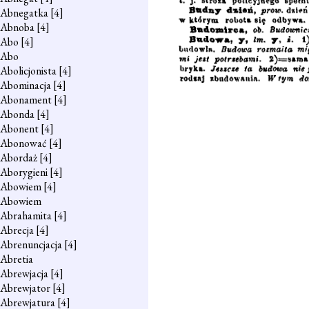
Abnegatka
[4]
Abnoba
[4]
Abo
[4]
Abo
Abolicjonista
[4]
Abominacja
[4]
Abonament
[4]
Abonda
[4]
Abonent
[4]
Abonować
[4]
Abordaż
[4]
Aborygieni
[4]
Abowiem
[4]
Abowiem
Abrahamita
[4]
Abrecja
[4]
Abrenuncjacja
[4]
Abretia
Abrewjacja
[4]
Abrewjator
[4]
Abrewjatura
[4]