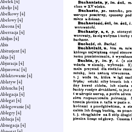
Abelek
[4]
Abeljo
[4]
Abelkowy
[4]
Abelowy
[4]
Abeona
[4]
Aberracja
[4]
Abiljus
[4]
Abis
Abiturjent
[4]
Abja
[4]
Abjuracja
[4]
Abjurować
[4]
Ablaktowanie
[4]
Ablatyw
[4]
Abłaucha
[4]
Ablegacja
[4]
Ablegat
[4]
Ablegowanie
[4]
Ablegry
[4]
Ablucja
[4]
Abnegacja
[4]
Abnegat
[4]