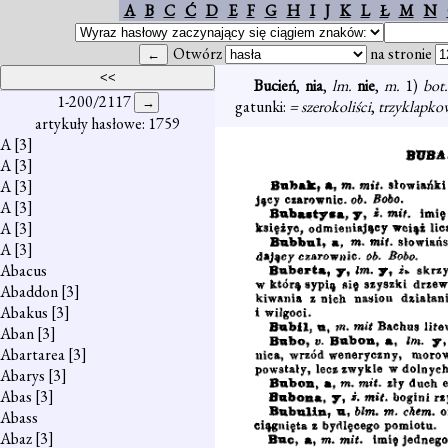
A
B
C
Ć
D
E
F
G
H
I
J
K
L
Ł
M
N
Otwórz
na stronie
Bucień
,
nia
,
lm.
nie
,
m.
1)
bot
1-200/2117
gatunki:
= szerokoliści
,
trzyklapko
artykuły hasłowe: 1759
A
[3]
A
[3]
A
[3]
A
[3]
A
[3]
A
[3]
Abacus
Abaddon
[3]
Abakus
[3]
Aban
[3]
Abartarea
[3]
Abarys
[3]
Abas
[3]
Abass
Abaz
[3]