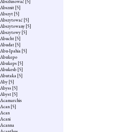
Abszlusować
[5]
Absznit
[5]
Abszyt
[5]
Abszytować
[5]
Abszytowany
[5]
Abszytowy
[5]
Abucht
[5]
Abudat
[5]
Abu-Ipahia
[5]
Abukepo
Abukeps
[5]
Abukesb
[5]
Abutaka
[5]
Aby
[5]
Abyss
[5]
Abyst
[5]
Acamarchis
Acan
[5]
Acan
Acani
Acanna
Acanthus