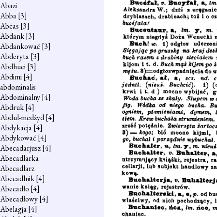
Abazi
Abba
[3]
Abcas
[3]
Abdank
[3]
Abdankować
[3]
Abderyta
[3]
Abdhuci
[3]
Abdimi
[4]
abdominalis
Abdominalny
[4]
Abdruk
[4]
Abdul-medżyd
[4]
Abdykacja
[4]
Abdykować
[4]
Abecadarjusz
[4]
Abecadlarka
Abecadlarz
Abecadlnik
[4]
Abecadło
[4]
Abecadłowy
[4]
Abelagja
[4]