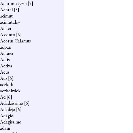
Achromatyzm
[5]
Achtel
[5]
acimut
acimutalny
Acker
A conto
[6]
Acorus Calamus
aćpan
Actaea
Actis
Activa
Acus
Acz
[6]
aczkoli
aczkolwiek
Ad
[6]
Adadżissimo
[6]
Adadżjo
[6]
Adagio
Adagissimo
adam