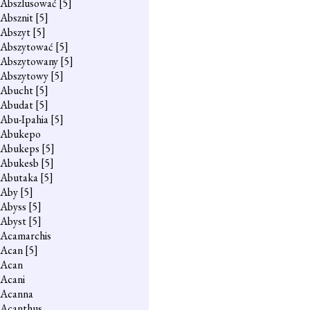
Abszlusować
[5]
Absznit
[5]
Abszyt
[5]
Abszytować
[5]
Abszytowany
[5]
Abszytowy
[5]
Abucht
[5]
Abudat
[5]
Abu-Ipahia
[5]
Abukepo
Abukeps
[5]
Abukesb
[5]
Abutaka
[5]
Aby
[5]
Abyss
[5]
Abyst
[5]
Acamarchis
Acan
[5]
Acan
Acani
Acanna
Acanthus