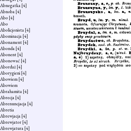
Abnegatka
[4]
Abnoba
[4]
Abo
[4]
Abo
Abolicjonista
[4]
Abominacja
[4]
Abonament
[4]
Abonda
[4]
Abonent
[4]
Abonować
[4]
Abordaż
[4]
Aborygieni
[4]
Abowiem
[4]
Abowiem
Abrahamita
[4]
Abrecja
[4]
Abrenuncjacja
[4]
Abretia
Abrewjacja
[4]
Abrewjator
[4]
Abrewjatura
[4]