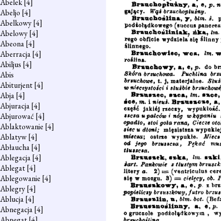
Abelek
[4]
Abeljo
[4]
Abelkowy
[4]
Abelowy
[4]
Abeona
[4]
Aberracja
[4]
Abiljus
[4]
Abis
Abiturjent
[4]
Abja
[4]
Abjuracja
[4]
Abjurować
[4]
Ablaktowanie
[4]
Ablatyw
[4]
Abłaucha
[4]
Ablegacja
[4]
Ablegat
[4]
Ablegowanie
[4]
Ablegry
[4]
Ablucja
[4]
Abnegacja
[4]
Abnegat
[4]