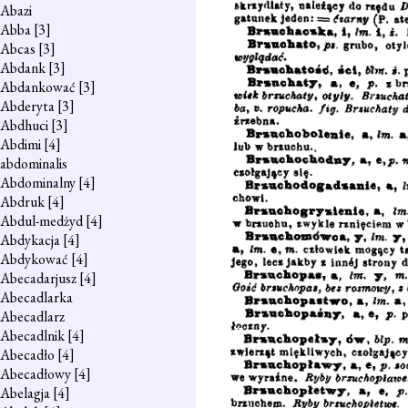
Abazi
Abba
[3]
Abcas
[3]
Abdank
[3]
Abdankować
[3]
Abderyta
[3]
Abdhuci
[3]
Abdimi
[4]
abdominalis
Abdominalny
[4]
Abdruk
[4]
Abdul-medżyd
[4]
Abdykacja
[4]
Abdykować
[4]
Abecadarjusz
[4]
Abecadlarka
Abecadlarz
Abecadlnik
[4]
Abecadło
[4]
Abecadłowy
[4]
Abelagja
[4]