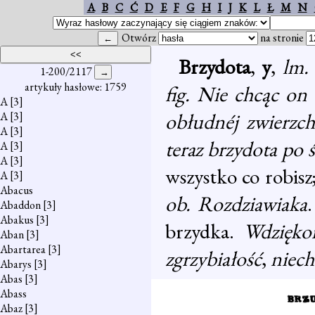
A
B
C
Ć
D
E
F
G
H
I
J
K
L
Ł
M
N
Otwórz
na stronie
Brzydota
,
y
,
lm
1-200/2117
artykuły hasłowe: 1759
fig. Nie chcąc on 
A
[3]
obłudnéj zwierzc
A
[3]
A
[3]
teraz brzydota po ś
A
[3]
A
[3]
wszystko co robisz
A
[3]
Abacus
ob. Rozdziawiaka
Abaddon
[3]
Abakus
[3]
brzydka.
Wdziękom
Aban
[3]
Abartarea
[3]
zgrzybiałość
,
niech
Abarys
[3]
Abas
[3]
Abass
Abaz
[3]