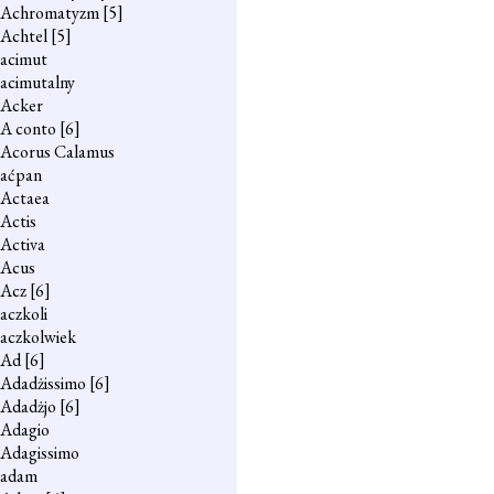
Achromatyzm
[5]
Achtel
[5]
acimut
acimutalny
Acker
A conto
[6]
Acorus Calamus
aćpan
Actaea
Actis
Activa
Acus
Acz
[6]
aczkoli
aczkolwiek
Ad
[6]
Adadżissimo
[6]
Adadżjo
[6]
Adagio
Adagissimo
adam