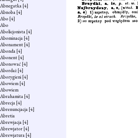
Abnegatka
[4]
Abnoba
[4]
Abo
[4]
Abo
Abolicjonista
[4]
Abominacja
[4]
Abonament
[4]
Abonda
[4]
Abonent
[4]
Abonować
[4]
Abordaż
[4]
Aborygieni
[4]
Abowiem
[4]
Abowiem
Abrahamita
[4]
Abrecja
[4]
Abrenuncjacja
[4]
Abretia
Abrewjacja
[4]
Abrewjator
[4]
Abrewjatura
[4]