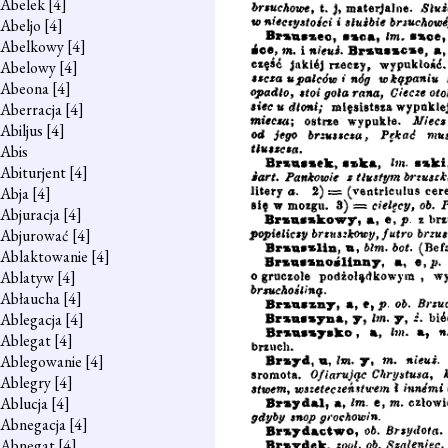
Abelek
[4]
Abeljo
[4]
Abelkowy
[4]
Abelowy
[4]
Abeona
[4]
Aberracja
[4]
Abiljus
[4]
Abis
Abiturjent
[4]
Abja
[4]
Abjuracja
[4]
Abjurować
[4]
Ablaktowanie
[4]
Ablatyw
[4]
Abłaucha
[4]
Ablegacja
[4]
Ablegat
[4]
Ablegowanie
[4]
Ablegry
[4]
Ablucja
[4]
Abnegacja
[4]
Abnegat
[4]