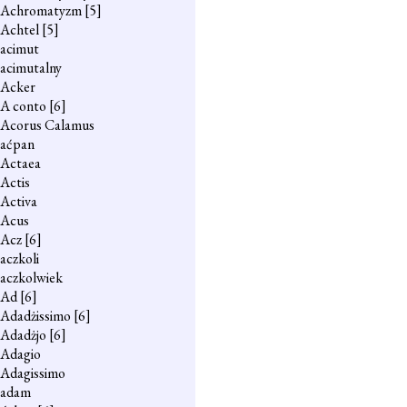
Achromatyzm
[5]
Achtel
[5]
acimut
acimutalny
Acker
A conto
[6]
Acorus Calamus
aćpan
Actaea
Actis
Activa
Acus
Acz
[6]
aczkoli
aczkolwiek
Ad
[6]
Adadżissimo
[6]
Adadżjo
[6]
Adagio
Adagissimo
adam