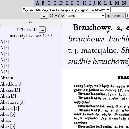
A
B
C
Ć
D
E
F
G
H
I
J
K
L
Ł
M
N
Otwórz
na stronie
Brzuchowy
,
a
,
1-200/2117
artykuły hasłowe: 1759
brzuchowa. Puchli
A
[3]
t. j. materjalne.
Sł
A
[3]
A
[3]
służbie brzuchowé
A
[3]
A
[3]
A
[3]
Abacus
Abaddon
[3]
Abakus
[3]
Aban
[3]
Abartarea
[3]
Abarys
[3]
Abas
[3]
Abass
Abaz
[3]