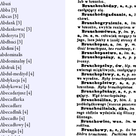
Abazi
Abba
[3]
Abcas
[3]
Abdank
[3]
Abdankować
[3]
Abderyta
[3]
Abdhuci
[3]
Abdimi
[4]
abdominalis
Abdominalny
[4]
Abdruk
[4]
Abdul-medżyd
[4]
Abdykacja
[4]
Abdykować
[4]
Abecadarjusz
[4]
Abecadlarka
Abecadlarz
Abecadlnik
[4]
Abecadło
[4]
Abecadłowy
[4]
Abelagja
[4]