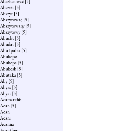
Abszlusować
[5]
Absznit
[5]
Abszyt
[5]
Abszytować
[5]
Abszytowany
[5]
Abszytowy
[5]
Abucht
[5]
Abudat
[5]
Abu-Ipahia
[5]
Abukepo
Abukeps
[5]
Abukesb
[5]
Abutaka
[5]
Aby
[5]
Abyss
[5]
Abyst
[5]
Acamarchis
Acan
[5]
Acan
Acani
Acanna
Acanthus