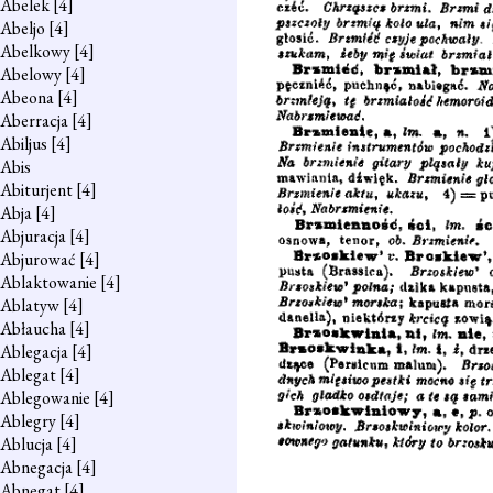
Abelek
[4]
Abeljo
[4]
Abelkowy
[4]
Abelowy
[4]
Abeona
[4]
Aberracja
[4]
Abiljus
[4]
Abis
Abiturjent
[4]
Abja
[4]
Abjuracja
[4]
Abjurować
[4]
Ablaktowanie
[4]
Ablatyw
[4]
Abłaucha
[4]
Ablegacja
[4]
Ablegat
[4]
Ablegowanie
[4]
Ablegry
[4]
Ablucja
[4]
Abnegacja
[4]
Abnegat
[4]