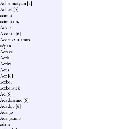
Achromatyzm
[5]
Achtel
[5]
acimut
acimutalny
Acker
A conto
[6]
Acorus Calamus
aćpan
Actaea
Actis
Activa
Acus
Acz
[6]
aczkoli
aczkolwiek
Ad
[6]
Adadżissimo
[6]
Adadżjo
[6]
Adagio
Adagissimo
adam