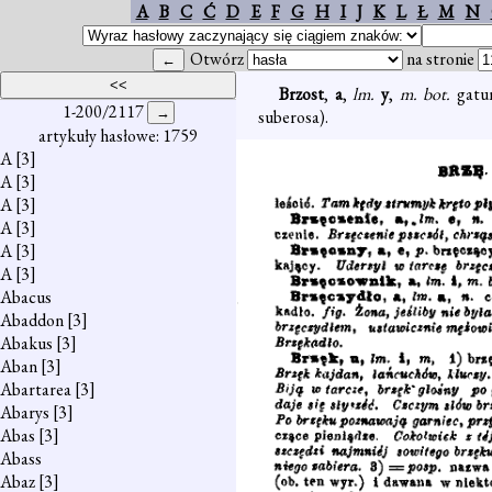
A
B
C
Ć
D
E
F
G
H
I
J
K
L
Ł
M
N
Otwórz
na stronie
Brzost
,
a
,
lm.
y
,
m. bot.
gatu
1-200/2117
suberosa).
artykuły hasłowe: 1759
A
[3]
A
[3]
A
[3]
A
[3]
A
[3]
A
[3]
Abacus
Abaddon
[3]
Abakus
[3]
Aban
[3]
Abartarea
[3]
Abarys
[3]
Abas
[3]
Abass
Abaz
[3]