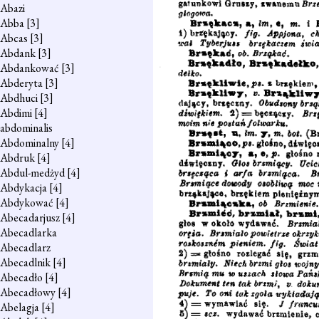
Abazi
Abba
[3]
Abcas
[3]
Abdank
[3]
Abdankować
[3]
Abderyta
[3]
Abdhuci
[3]
Abdimi
[4]
abdominalis
Abdominalny
[4]
Abdruk
[4]
Abdul-medżyd
[4]
Abdykacja
[4]
Abdykować
[4]
Abecadarjusz
[4]
Abecadlarka
Abecadlarz
Abecadlnik
[4]
Abecadło
[4]
Abecadłowy
[4]
Abelagja
[4]