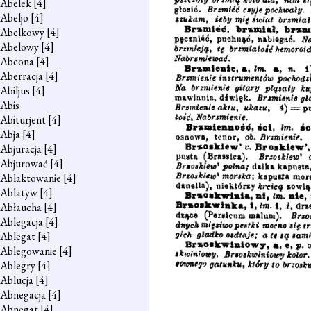
Abelek
[4]
Abeljo
[4]
Abelkowy
[4]
Abelowy
[4]
Abeona
[4]
Aberracja
[4]
Abiljus
[4]
Abis
Abiturjent
[4]
Abja
[4]
Abjuracja
[4]
Abjurować
[4]
Ablaktowanie
[4]
Ablatyw
[4]
Abłaucha
[4]
Ablegacja
[4]
Ablegat
[4]
Ablegowanie
[4]
Ablegry
[4]
Ablucja
[4]
Abnegacja
[4]
Abnegat
[4]