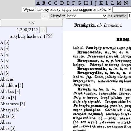
A
B
C
Ć
D
E
F
G
H
I
J
K
L
Ł
M
N
Otwórz
na stronie
Brzmiączka
,
ob. Brzmienie
.
1-200/2117
artykuły hasłowe: 1759
A
[3]
A
[3]
A
[3]
A
[3]
A
[3]
A
[3]
Abacus
Abaddon
[3]
Abakus
[3]
Aban
[3]
Abartarea
[3]
Abarys
[3]
Abas
[3]
Abass
Abaz
[3]