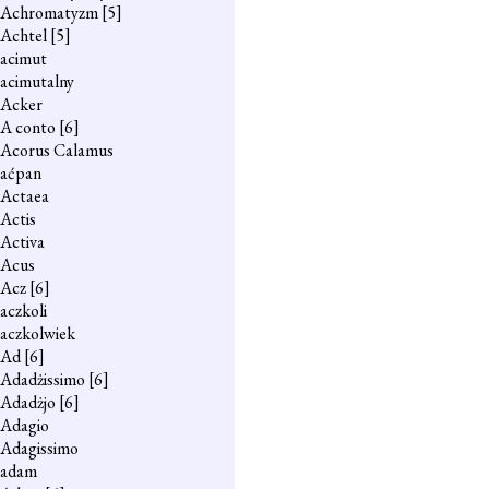
Achromatyzm
[5]
Achtel
[5]
acimut
acimutalny
Acker
A conto
[6]
Acorus Calamus
aćpan
Actaea
Actis
Activa
Acus
Acz
[6]
aczkoli
aczkolwiek
Ad
[6]
Adadżissimo
[6]
Adadżjo
[6]
Adagio
Adagissimo
adam