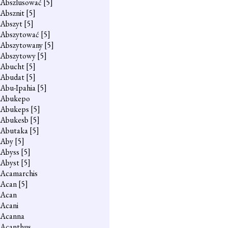
Abszlusować
[5]
Absznit
[5]
Abszyt
[5]
Abszytować
[5]
Abszytowany
[5]
Abszytowy
[5]
Abucht
[5]
Abudat
[5]
Abu-Ipahia
[5]
Abukepo
Abukeps
[5]
Abukesb
[5]
Abutaka
[5]
Aby
[5]
Abyss
[5]
Abyst
[5]
Acamarchis
Acan
[5]
Acan
Acani
Acanna
Acanthus