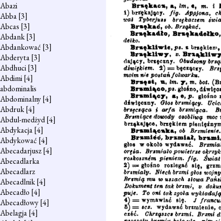
Abazi
Abba
[3]
Abcas
[3]
Abdank
[3]
Abdankować
[3]
Abderyta
[3]
Abdhuci
[3]
Abdimi
[4]
abdominalis
Abdominalny
[4]
Abdruk
[4]
Abdul-medżyd
[4]
Abdykacja
[4]
Abdykować
[4]
Abecadarjusz
[4]
Abecadlarka
Abecadlarz
Abecadlnik
[4]
Abecadło
[4]
Abecadłowy
[4]
Abelagja
[4]