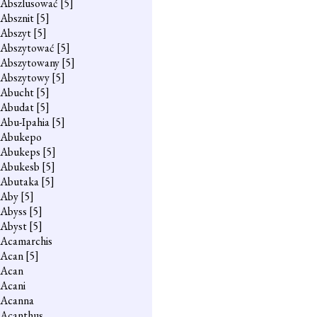
Abszlusować
[5]
Absznit
[5]
Abszyt
[5]
Abszytować
[5]
Abszytowany
[5]
Abszytowy
[5]
Abucht
[5]
Abudat
[5]
Abu-Ipahia
[5]
Abukepo
Abukeps
[5]
Abukesb
[5]
Abutaka
[5]
Aby
[5]
Abyss
[5]
Abyst
[5]
Acamarchis
Acan
[5]
Acan
Acani
Acanna
Acanthus