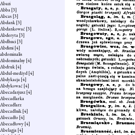
Abazi
Abba
[3]
Abcas
[3]
Abdank
[3]
Abdankować
[3]
Abderyta
[3]
Abdhuci
[3]
Abdimi
[4]
abdominalis
Abdominalny
[4]
Abdruk
[4]
Abdul-medżyd
[4]
Abdykacja
[4]
Abdykować
[4]
Abecadarjusz
[4]
Abecadlarka
Abecadlarz
Abecadlnik
[4]
Abecadło
[4]
Abecadłowy
[4]
Abelagja
[4]