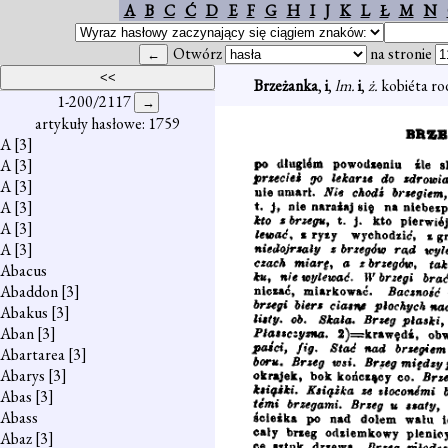
A
B
C
Ć
D
E
F
G
H
I
J
K
L
Ł
M
N
Otwórz
na stronie
Brzeżanka
,
i
,
lm.
i
,
ż.
kobiéta ro
1-200/2117
artykuły hasłowe: 1759
A
[3]
A
[3]
A
[3]
A
[3]
A
[3]
A
[3]
Abacus
Abaddon
[3]
Abakus
[3]
Aban
[3]
Abartarea
[3]
Abarys
[3]
Abas
[3]
Abass
Abaz
[3]