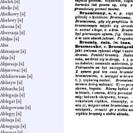
Abelek
[4]
Abeljo
[4]
Abelkowy
[4]
Abelowy
[4]
Abeona
[4]
Aberracja
[4]
Abiljus
[4]
Abis
Abiturjent
[4]
Abja
[4]
Abjuracja
[4]
Abjurować
[4]
Ablaktowanie
[4]
Ablatyw
[4]
Abłaucha
[4]
Ablegacja
[4]
Ablegat
[4]
Ablegowanie
[4]
Ablegry
[4]
Ablucja
[4]
Abnegacja
[4]
Abnegat
[4]