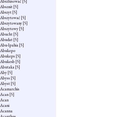
Abszlusować
[5]
Absznit
[5]
Abszyt
[5]
Abszytować
[5]
Abszytowany
[5]
Abszytowy
[5]
Abucht
[5]
Abudat
[5]
Abu-Ipahia
[5]
Abukepo
Abukeps
[5]
Abukesb
[5]
Abutaka
[5]
Aby
[5]
Abyss
[5]
Abyst
[5]
Acamarchis
Acan
[5]
Acan
Acani
Acanna
Acanthus