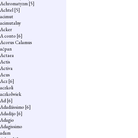
Achromatyzm
[5]
Achtel
[5]
acimut
acimutalny
Acker
A conto
[6]
Acorus Calamus
aćpan
Actaea
Actis
Activa
Acus
Acz
[6]
aczkoli
aczkolwiek
Ad
[6]
Adadżissimo
[6]
Adadżjo
[6]
Adagio
Adagissimo
adam