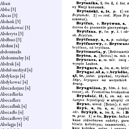
Abazi
Abba
[3]
Abcas
[3]
Abdank
[3]
Abdankować
[3]
Abderyta
[3]
Abdhuci
[3]
Abdimi
[4]
abdominalis
Abdominalny
[4]
Abdruk
[4]
Abdul-medżyd
[4]
Abdykacja
[4]
Abdykować
[4]
Abecadarjusz
[4]
Abecadlarka
Abecadlarz
Abecadlnik
[4]
Abecadło
[4]
Abecadłowy
[4]
Abelagja
[4]