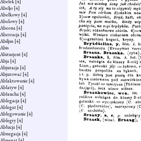
Abelek
[4]
Abeljo
[4]
Abelkowy
[4]
Abelowy
[4]
Abeona
[4]
Aberracja
[4]
Abiljus
[4]
Abis
Abiturjent
[4]
Abja
[4]
Abjuracja
[4]
Abjurować
[4]
Ablaktowanie
[4]
Ablatyw
[4]
Abłaucha
[4]
Ablegacja
[4]
Ablegat
[4]
Ablegowanie
[4]
Ablegry
[4]
Ablucja
[4]
Abnegacja
[4]
Abnegat
[4]