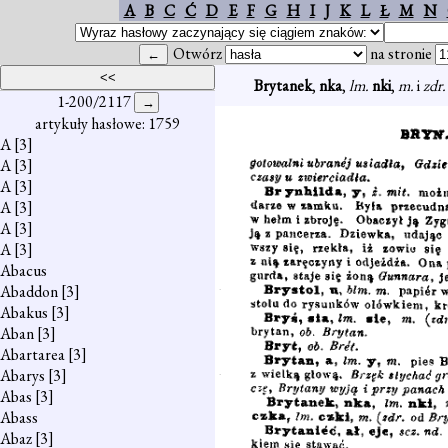
A
B
C
Ć
D
E
F
G
H
I
J
K
L
Ł
M
N
Otwórz
na stronie
Brytanek
,
nka
,
lm.
nki
,
m.
i
zdr
1-200/2117
artykuły hasłowe: 1759
A
[3]
A
[3]
A
[3]
A
[3]
A
[3]
A
[3]
Abacus
Abaddon
[3]
Abakus
[3]
Aban
[3]
Abartarea
[3]
Abarys
[3]
Abas
[3]
Abass
Abaz
[3]