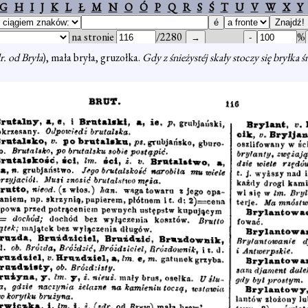
G
H
I
J
K
L
Ł
M
N
O
Ó
P
Q
R
S
Ś
T
U
V
W
X
Y
na stronie
/2280
%
r. od Bryła
), mała bryła, gruzołka.
Gdy z śnieżystéj skały stoczy się bryłka ś