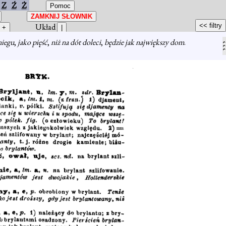
Z
Ź
Ż
Układ
niegu
,
jako pięść
,
niż na dót doleci
,
będzie jak największy dom
.