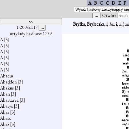
A
B
C
Ć
D
E
F
Otwórz
Bryłka
,
Bryłeczka
,
i
,
lm.
i
,
ż.
(
zd
1-200/2117
artykuły hasłowe: 1759
A
[3]
A
[3]
A
[3]
A
[3]
A
[3]
A
[3]
Abacus
Abaddon
[3]
Abakus
[3]
Aban
[3]
Abartarea
[3]
Abarys
[3]
Abas
[3]
Abass
Abaz
[3]