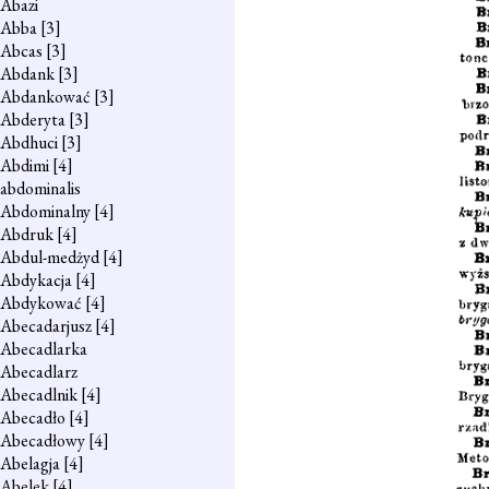
Abazi
Abba
[3]
Abcas
[3]
Abdank
[3]
Abdankować
[3]
Abderyta
[3]
Abdhuci
[3]
Abdimi
[4]
abdominalis
Abdominalny
[4]
Abdruk
[4]
Abdul-medżyd
[4]
Abdykacja
[4]
Abdykować
[4]
Abecadarjusz
[4]
Abecadlarka
Abecadlarz
Abecadlnik
[4]
Abecadło
[4]
Abecadłowy
[4]
Abelagja
[4]
Abelek
[4]