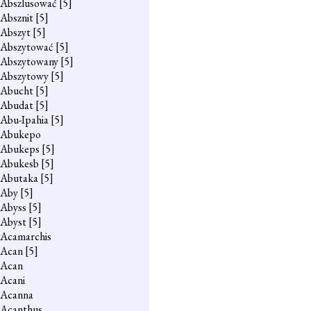
Abszlusować
[5]
Absznit
[5]
Abszyt
[5]
Abszytować
[5]
Abszytowany
[5]
Abszytowy
[5]
Abucht
[5]
Abudat
[5]
Abu-Ipahia
[5]
Abukepo
Abukeps
[5]
Abukesb
[5]
Abutaka
[5]
Aby
[5]
Abyss
[5]
Abyst
[5]
Acamarchis
Acan
[5]
Acan
Acani
Acanna
Acanthus