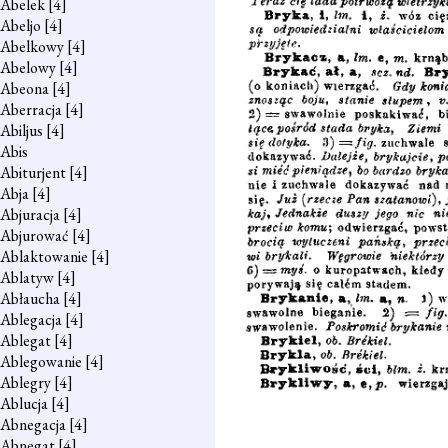
Abelek
[4]
Abeljo
[4]
Abelkowy
[4]
Abelowy
[4]
Abeona
[4]
Aberracja
[4]
Abiljus
[4]
Abis
Abiturjent
[4]
Abja
[4]
Abjuracja
[4]
Abjurować
[4]
Ablaktowanie
[4]
Ablatyw
[4]
Abłaucha
[4]
Ablegacja
[4]
Ablegat
[4]
Ablegowanie
[4]
Ablegry
[4]
Ablucja
[4]
Abnegacja
[4]
Abnegat
[4]