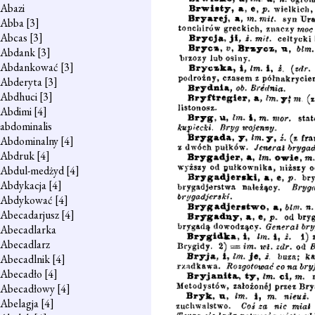
Abazi
Abba
[3]
Abcas
[3]
Abdank
[3]
Abdankować
[3]
Abderyta
[3]
Abdhuci
[3]
Abdimi
[4]
abdominalis
Abdominalny
[4]
Abdruk
[4]
Abdul-medżyd
[4]
Abdykacja
[4]
Abdykować
[4]
Abecadarjusz
[4]
Abecadlarka
Abecadlarz
Abecadlnik
[4]
Abecadło
[4]
Abecadłowy
[4]
Abelagja
[4]