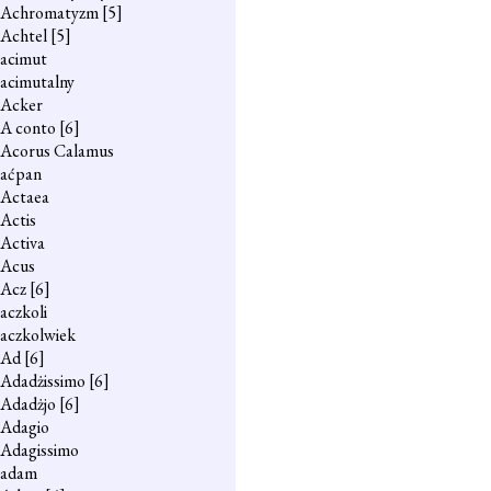
Achromatyzm
[5]
Achtel
[5]
acimut
acimutalny
Acker
A conto
[6]
Acorus Calamus
aćpan
Actaea
Actis
Activa
Acus
Acz
[6]
aczkoli
aczkolwiek
Ad
[6]
Adadżissimo
[6]
Adadżjo
[6]
Adagio
Adagissimo
adam