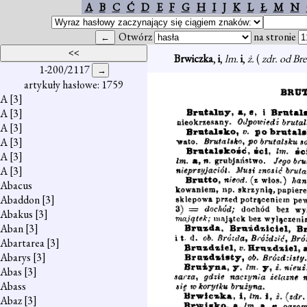
A
B
C
Ć
D
E
F
G
H
I
J
K
L
Ł
M
N
Otwórz
na stronie
Brwiczka
,
i
,
lm.
i
,
ż.
(
zdr. od Br
1-200/2117
artykuły hasłowe: 1759
A
[3]
A
[3]
A
[3]
A
[3]
A
[3]
A
[3]
Abacus
Abaddon
[3]
Abakus
[3]
Aban
[3]
Abartarea
[3]
Abarys
[3]
Abas
[3]
Abass
Abaz
[3]