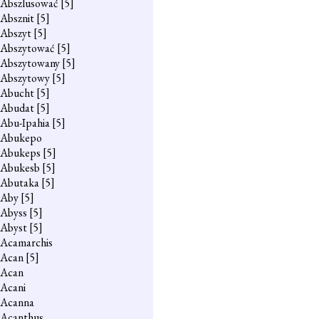
Abszlusować
[5]
Absznit
[5]
Abszyt
[5]
Abszytować
[5]
Abszytowany
[5]
Abszytowy
[5]
Abucht
[5]
Abudat
[5]
Abu-Ipahia
[5]
Abukepo
Abukeps
[5]
Abukesb
[5]
Abutaka
[5]
Aby
[5]
Abyss
[5]
Abyst
[5]
Acamarchis
Acan
[5]
Acan
Acani
Acanna
Acanthus