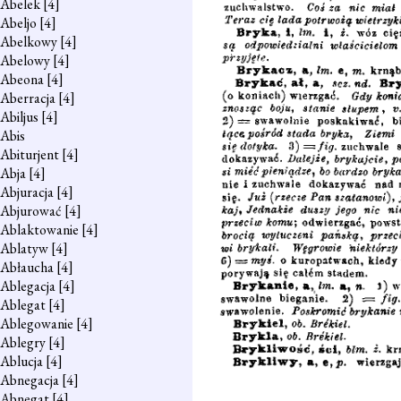
Abelek
[4]
Abeljo
[4]
Abelkowy
[4]
Abelowy
[4]
Abeona
[4]
Aberracja
[4]
Abiljus
[4]
Abis
Abiturjent
[4]
Abja
[4]
Abjuracja
[4]
Abjurować
[4]
Ablaktowanie
[4]
Ablatyw
[4]
Abłaucha
[4]
Ablegacja
[4]
Ablegat
[4]
Ablegowanie
[4]
Ablegry
[4]
Ablucja
[4]
Abnegacja
[4]
Abnegat
[4]