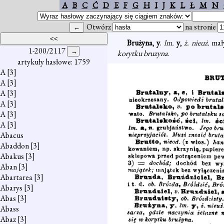
A
B
C
Ć
D
E
F
G
H
I
J
K
L
Ł
M
N
Otwórz
na stronie
Brużyna
,
y
.
lm.
y
,
ż. nieuż.
mał
1-200/2117
korytku bruzyna
.
artykuły hasłowe: 1759
A
[3]
A
[3]
A
[3]
A
[3]
A
[3]
A
[3]
Abacus
Abaddon
[3]
Abakus
[3]
Aban
[3]
Abartarea
[3]
Abarys
[3]
Abas
[3]
Abass
Abaz
[3]