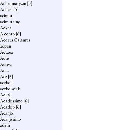
Achromatyzm
[5]
Achtel
[5]
acimut
acimutalny
Acker
A conto
[6]
Acorus Calamus
aćpan
Actaea
Actis
Activa
Acus
Acz
[6]
aczkoli
aczkolwiek
Ad
[6]
Adadżissimo
[6]
Adadżjo
[6]
Adagio
Adagissimo
adam