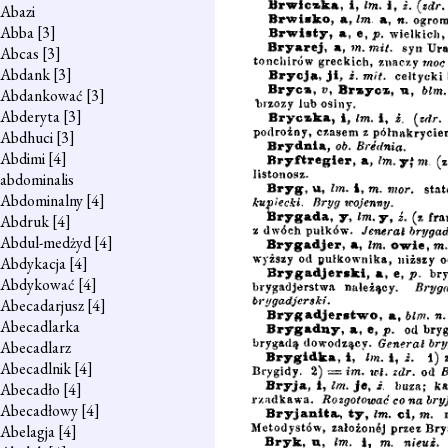
Abazi
Abba
[3]
Abcas
[3]
Abdank
[3]
Abdankować
[3]
Abderyta
[3]
Abdhuci
[3]
Abdimi
[4]
abdominalis
Abdominalny
[4]
Abdruk
[4]
Abdul-medżyd
[4]
Abdykacja
[4]
Abdykować
[4]
Abecadarjusz
[4]
Abecadlarka
Abecadlarz
Abecadlnik
[4]
Abecadło
[4]
Abecadłowy
[4]
Abelagja
[4]