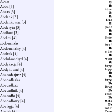
Abazi
Abba
[3]
Abcas
[3]
Abdank
[3]
Abdankować
[3]
Abderyta
[3]
Abdhuci
[3]
Abdimi
[4]
abdominalis
Abdominalny
[4]
Abdruk
[4]
Abdul-medżyd
[4]
Abdykacja
[4]
Abdykować
[4]
Abecadarjusz
[4]
Abecadlarka
Abecadlarz
Abecadlnik
[4]
Abecadło
[4]
Abecadłowy
[4]
Abelagja
[4]
Abelek
[4]