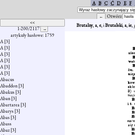
A
B
C
Ć
D
E
F
Otwórz
Brutalny
,
a
,
e
, i
Brutalski
,
a
,
ie
,
1-200/2117
artykuły hasłowe: 1759
A
[3]
A
[3]
A
[3]
A
[3]
A
[3]
A
[3]
Abacus
Abaddon
[3]
Abakus
[3]
Aban
[3]
Abartarea
[3]
Abarys
[3]
Abas
[3]
Abass
Abaz
[3]