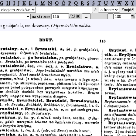
G
H
I
J
K
L
Ł
M
N
O
Ó
P
Q
R
S
Ś
T
U
V
W
X
Y
na stronie
/2280
%
p
. grubjański, nieokrzesany.
Odpowiedź brutalska
.