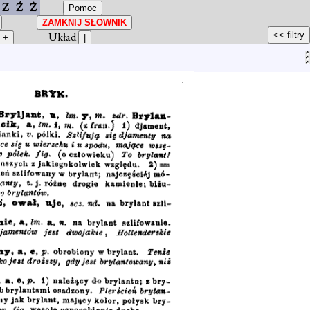
Z
Ź
Ż
Układ