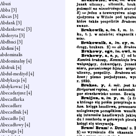
Abazi
Abba
[3]
Abcas
[3]
Abdank
[3]
Abdankować
[3]
Abderyta
[3]
Abdhuci
[3]
Abdimi
[4]
abdominalis
Abdominalny
[4]
Abdruk
[4]
Abdul-medżyd
[4]
Abdykacja
[4]
Abdykować
[4]
Abecadarjusz
[4]
Abecadlarka
Abecadlarz
Abecadlnik
[4]
Abecadło
[4]
Abecadłowy
[4]
Abelagja
[4]