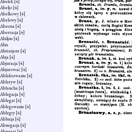
Abelek
[4]
Abeljo
[4]
Abelkowy
[4]
Abelowy
[4]
Abeona
[4]
Aberracja
[4]
Abiljus
[4]
Abis
Abiturjent
[4]
Abja
[4]
Abjuracja
[4]
Abjurować
[4]
Ablaktowanie
[4]
Ablatyw
[4]
Abłaucha
[4]
Ablegacja
[4]
Ablegat
[4]
Ablegowanie
[4]
Ablegry
[4]
Ablucja
[4]
Abnegacja
[4]
Abnegat
[4]