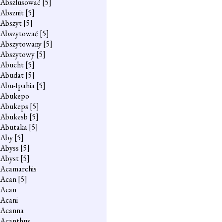
Abszlusować
[5]
Absznit
[5]
Abszyt
[5]
Abszytować
[5]
Abszytowany
[5]
Abszytowy
[5]
Abucht
[5]
Abudat
[5]
Abu-Ipahia
[5]
Abukepo
Abukeps
[5]
Abukesb
[5]
Abutaka
[5]
Aby
[5]
Abyss
[5]
Abyst
[5]
Acamarchis
Acan
[5]
Acan
Acani
Acanna
Acanthus