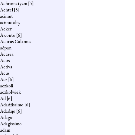
Achromatyzm
[5]
Achtel
[5]
acimut
acimutalny
Acker
A conto
[6]
Acorus Calamus
aćpan
Actaea
Actis
Activa
Acus
Acz
[6]
aczkoli
aczkolwiek
Ad
[6]
Adadżissimo
[6]
Adadżjo
[6]
Adagio
Adagissimo
adam