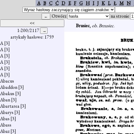
A
B
C
Ć
D
E
F
G
H
I
J
K
L
Ł
M
N
Otwórz
na stronie
Brusiec
,
ob. Brzusiec
.
1-200/2117
artykuły hasłowe: 1759
A
[3]
A
[3]
A
[3]
A
[3]
A
[3]
A
[3]
Abacus
Abaddon
[3]
Abakus
[3]
Aban
[3]
Abartarea
[3]
Abarys
[3]
Abas
[3]
Abass
Abaz
[3]