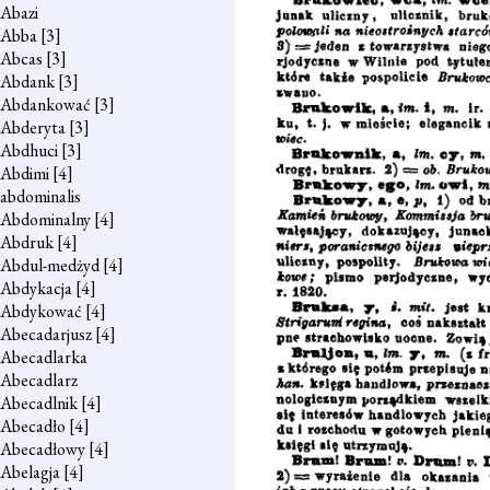
Abazi
Abba
[3]
Abcas
[3]
Abdank
[3]
Abdankować
[3]
Abderyta
[3]
Abdhuci
[3]
Abdimi
[4]
abdominalis
Abdominalny
[4]
Abdruk
[4]
Abdul-medżyd
[4]
Abdykacja
[4]
Abdykować
[4]
Abecadarjusz
[4]
Abecadlarka
Abecadlarz
Abecadlnik
[4]
Abecadło
[4]
Abecadłowy
[4]
Abelagja
[4]