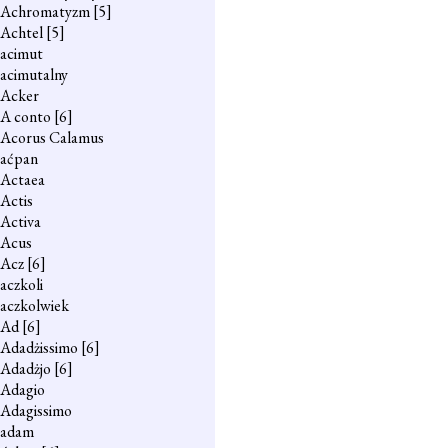
Achromatyzm
[5]
Achtel
[5]
acimut
acimutalny
Acker
A conto
[6]
Acorus Calamus
aćpan
Actaea
Actis
Activa
Acus
Acz
[6]
aczkoli
aczkolwiek
Ad
[6]
Adadżissimo
[6]
Adadżjo
[6]
Adagio
Adagissimo
adam