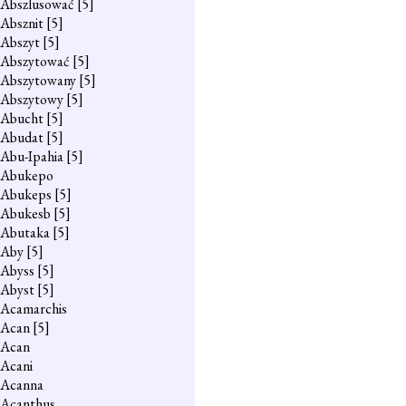
Abszlusować
[5]
Absznit
[5]
Abszyt
[5]
Abszytować
[5]
Abszytowany
[5]
Abszytowy
[5]
Abucht
[5]
Abudat
[5]
Abu-Ipahia
[5]
Abukepo
Abukeps
[5]
Abukesb
[5]
Abutaka
[5]
Aby
[5]
Abyss
[5]
Abyst
[5]
Acamarchis
Acan
[5]
Acan
Acani
Acanna
Acanthus