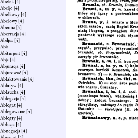
Abelek
[4]
Abeljo
[4]
Abelkowy
[4]
Abelowy
[4]
Abeona
[4]
Aberracja
[4]
Abiljus
[4]
Abis
Abiturjent
[4]
Abja
[4]
Abjuracja
[4]
Abjurować
[4]
Ablaktowanie
[4]
Ablatyw
[4]
Abłaucha
[4]
Ablegacja
[4]
Ablegat
[4]
Ablegowanie
[4]
Ablegry
[4]
Ablucja
[4]
Abnegacja
[4]
Abnegat
[4]