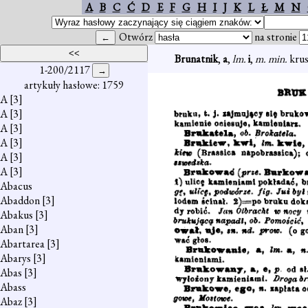
A
B
C
Ć
D
E
F
G
H
I
J
K
L
Ł
M
N
Otwórz
na stronie
Brunatnik
,
a
,
lm.
i
,
m. min.
krus
1-200/2117
artykuły hasłowe: 1759
A
[3]
A
[3]
A
[3]
A
[3]
A
[3]
A
[3]
Abacus
Abaddon
[3]
Abakus
[3]
Aban
[3]
Abartarea
[3]
Abarys
[3]
Abas
[3]
Abass
Abaz
[3]