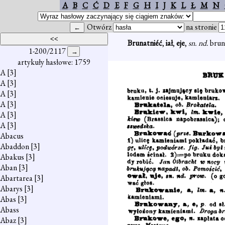
A
B
C
Ć
D
E
F
G
H
I
J
K
L
Ł
M
N
Otwórz
na stronie
Brunatniéć
,
iał
,
eje
,
sn. nd.
brun
1-200/2117
artykuły hasłowe: 1759
A
[3]
A
[3]
A
[3]
A
[3]
A
[3]
A
[3]
Abacus
Abaddon
[3]
Abakus
[3]
Aban
[3]
Abartarea
[3]
Abarys
[3]
Abas
[3]
Abass
Abaz
[3]