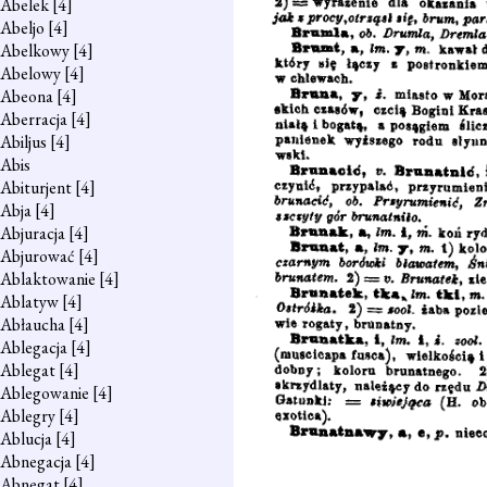
Abelek
[4]
Abeljo
[4]
Abelkowy
[4]
Abelowy
[4]
Abeona
[4]
Aberracja
[4]
Abiljus
[4]
Abis
Abiturjent
[4]
Abja
[4]
Abjuracja
[4]
Abjurować
[4]
Ablaktowanie
[4]
Ablatyw
[4]
Abłaucha
[4]
Ablegacja
[4]
Ablegat
[4]
Ablegowanie
[4]
Ablegry
[4]
Ablucja
[4]
Abnegacja
[4]
Abnegat
[4]