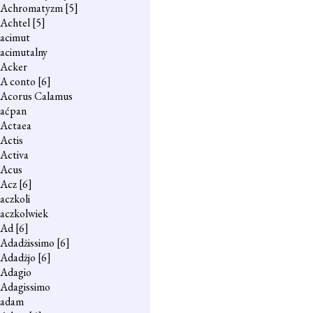
Achromatyzm
[5]
Achtel
[5]
acimut
acimutalny
Acker
A conto
[6]
Acorus Calamus
aćpan
Actaea
Actis
Activa
Acus
Acz
[6]
aczkoli
aczkolwiek
Ad
[6]
Adadżissimo
[6]
Adadżjo
[6]
Adagio
Adagissimo
adam