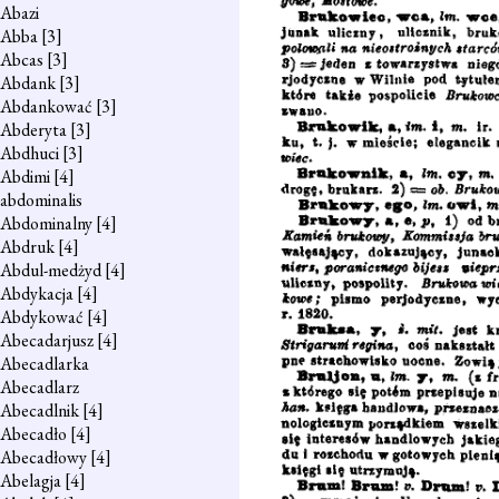
Abazi
Abba
[3]
Abcas
[3]
Abdank
[3]
Abdankować
[3]
Abderyta
[3]
Abdhuci
[3]
Abdimi
[4]
abdominalis
Abdominalny
[4]
Abdruk
[4]
Abdul-medżyd
[4]
Abdykacja
[4]
Abdykować
[4]
Abecadarjusz
[4]
Abecadlarka
Abecadlarz
Abecadlnik
[4]
Abecadło
[4]
Abecadłowy
[4]
Abelagja
[4]