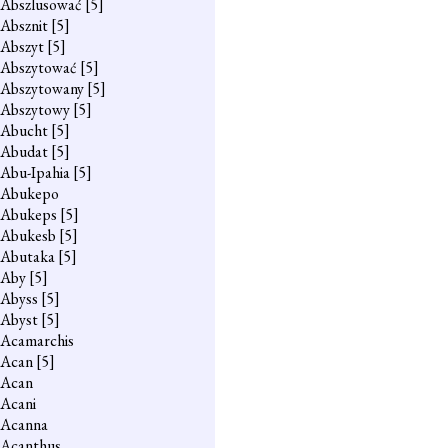
Abszlusować
[5]
Absznit
[5]
Abszyt
[5]
Abszytować
[5]
Abszytowany
[5]
Abszytowy
[5]
Abucht
[5]
Abudat
[5]
Abu-Ipahia
[5]
Abukepo
Abukeps
[5]
Abukesb
[5]
Abutaka
[5]
Aby
[5]
Abyss
[5]
Abyst
[5]
Acamarchis
Acan
[5]
Acan
Acani
Acanna
Acanthus