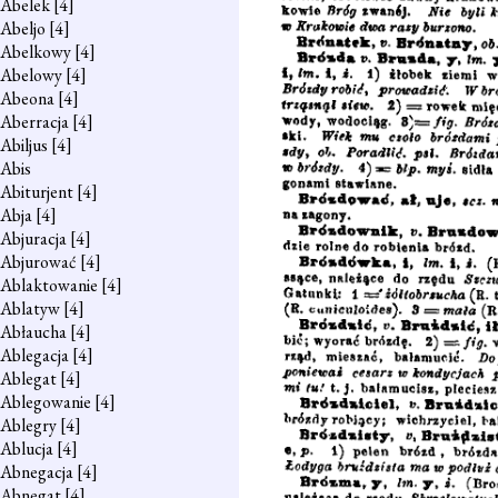
Abelek
[4]
Abeljo
[4]
Abelkowy
[4]
Abelowy
[4]
Abeona
[4]
Aberracja
[4]
Abiljus
[4]
Abis
Abiturjent
[4]
Abja
[4]
Abjuracja
[4]
Abjurować
[4]
Ablaktowanie
[4]
Ablatyw
[4]
Abłaucha
[4]
Ablegacja
[4]
Ablegat
[4]
Ablegowanie
[4]
Ablegry
[4]
Ablucja
[4]
Abnegacja
[4]
Abnegat
[4]