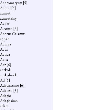
Achromatyzm
[5]
Achtel
[5]
acimut
acimutalny
Acker
A conto
[6]
Acorus Calamus
aćpan
Actaea
Actis
Activa
Acus
Acz
[6]
aczkoli
aczkolwiek
Ad
[6]
Adadżissimo
[6]
Adadżjo
[6]
Adagio
Adagissimo
adam