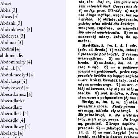
Abazi
Abba
[3]
Abcas
[3]
Abdank
[3]
Abdankować
[3]
Abderyta
[3]
Abdhuci
[3]
Abdimi
[4]
abdominalis
Abdominalny
[4]
Abdruk
[4]
Abdul-medżyd
[4]
Abdykacja
[4]
Abdykować
[4]
Abecadarjusz
[4]
Abecadlarka
Abecadlarz
Abecadlnik
[4]
Abecadło
[4]
Abecadłowy
[4]
Abelagja
[4]