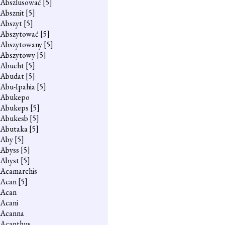
Abszlusować
[5]
Absznit
[5]
Abszyt
[5]
Abszytować
[5]
Abszytowany
[5]
Abszytowy
[5]
Abucht
[5]
Abudat
[5]
Abu-Ipahia
[5]
Abukepo
Abukeps
[5]
Abukesb
[5]
Abutaka
[5]
Aby
[5]
Abyss
[5]
Abyst
[5]
Acamarchis
Acan
[5]
Acan
Acani
Acanna
Acanthus