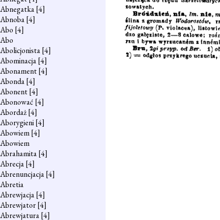
Abnegatka
[4]
Abnoba
[4]
Abo
[4]
Abo
Abolicjonista
[4]
Abominacja
[4]
Abonament
[4]
Abonda
[4]
Abonent
[4]
Abonować
[4]
Abordaż
[4]
Aborygieni
[4]
Abowiem
[4]
Abowiem
Abrahamita
[4]
Abrecja
[4]
Abrenuncjacja
[4]
Abretia
Abrewjacja
[4]
Abrewjator
[4]
Abrewjatura
[4]