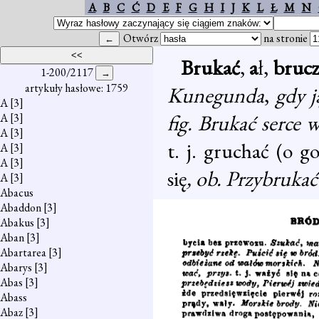
A
B
C
Ć
D
E
F
G
H
I
J
K
L
Ł
M
N
Otwórz
na stronie
Brukać
,
a
ł,
brucz
1-200/2117
artykuły hasłowe: 1759
Kunegunda
,
gdy 
A
[3]
fig. Brukać serce 
A
[3]
A
[3]
t. j. gruchać (o g
A
[3]
A
[3]
się
, ob. Przybrukać 
A
[3]
Abacus
Abaddon
[3]
Abakus
[3]
Aban
[3]
Abartarea
[3]
Abarys
[3]
Abas
[3]
Abass
Abaz
[3]