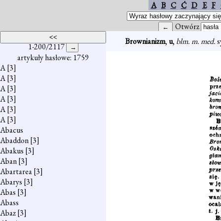
A
B
C
Ć
D
E
F
Otwórz
Brownianizm
,
u
,
blm. m. med.
s
1-200/2117
artykuły hasłowe: 1759
A
[3]
A
[3]
A
[3]
A
[3]
A
[3]
A
[3]
Abacus
Abaddon
[3]
Abakus
[3]
Aban
[3]
Abartarea
[3]
Abarys
[3]
Abas
[3]
Abass
Abaz
[3]