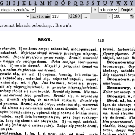
G
H
I
J
K
L
Ł
M
N
O
Ó
P
Q
R
S
Ś
T
U
V
W
X
Y
na stronie
/2280
%
ystemat lekarski pobudzający Brown’a.