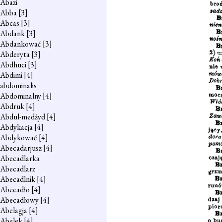
Abazi
Abba
[3]
Abcas
[3]
Abdank
[3]
Abdankować
[3]
Abderyta
[3]
Abdhuci
[3]
Abdimi
[4]
abdominalis
Abdominalny
[4]
Abdruk
[4]
Abdul-medżyd
[4]
Abdykacja
[4]
Abdykować
[4]
Abecadarjusz
[4]
Abecadlarka
Abecadlarz
Abecadlnik
[4]
Abecadło
[4]
Abecadłowy
[4]
Abelagja
[4]
Abelek
[4]