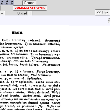
Z
Ź
Ż
Układ