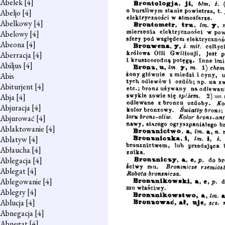
Abelek
[4]
Abeljo
[4]
Abelkowy
[4]
Abelowy
[4]
Abeona
[4]
Aberracja
[4]
Abiljus
[4]
Abis
Abiturjent
[4]
Abja
[4]
Abjuracja
[4]
Abjurować
[4]
Ablaktowanie
[4]
Ablatyw
[4]
Abłaucha
[4]
Ablegacja
[4]
Ablegat
[4]
Ablegowanie
[4]
Ablegry
[4]
Ablucja
[4]
Abnegacja
[4]
Abnegat
[4]