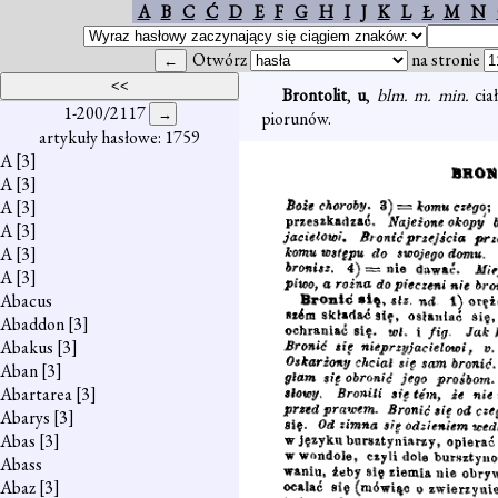
A
B
C
Ć
D
E
F
G
H
I
J
K
L
Ł
M
N
Otwórz
na stronie
Brontolit
,
u
,
blm. m. min.
cia
1-200/2117
piorunów.
artykuły hasłowe: 1759
A
[3]
A
[3]
A
[3]
A
[3]
A
[3]
A
[3]
Abacus
Abaddon
[3]
Abakus
[3]
Aban
[3]
Abartarea
[3]
Abarys
[3]
Abas
[3]
Abass
Abaz
[3]