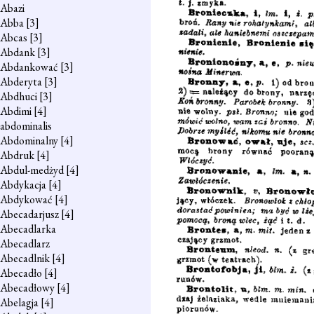
Abazi
Abba
[3]
Abcas
[3]
Abdank
[3]
Abdankować
[3]
Abderyta
[3]
Abdhuci
[3]
Abdimi
[4]
abdominalis
Abdominalny
[4]
Abdruk
[4]
Abdul-medżyd
[4]
Abdykacja
[4]
Abdykować
[4]
Abecadarjusz
[4]
Abecadlarka
Abecadlarz
Abecadlnik
[4]
Abecadło
[4]
Abecadłowy
[4]
Abelagja
[4]