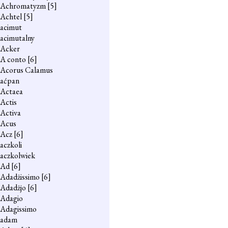
Achromatyzm
[5]
Achtel
[5]
acimut
acimutalny
Acker
A conto
[6]
Acorus Calamus
aćpan
Actaea
Actis
Activa
Acus
Acz
[6]
aczkoli
aczkolwiek
Ad
[6]
Adadżissimo
[6]
Adadżjo
[6]
Adagio
Adagissimo
adam