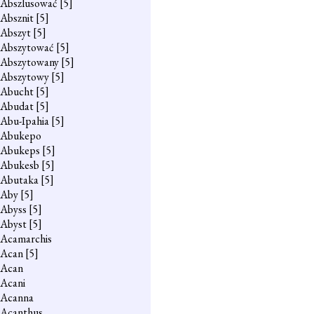
Abszlusować
[5]
Absznit
[5]
Abszyt
[5]
Abszytować
[5]
Abszytowany
[5]
Abszytowy
[5]
Abucht
[5]
Abudat
[5]
Abu-Ipahia
[5]
Abukepo
Abukeps
[5]
Abukesb
[5]
Abutaka
[5]
Aby
[5]
Abyss
[5]
Abyst
[5]
Acamarchis
Acan
[5]
Acan
Acani
Acanna
Acanthus