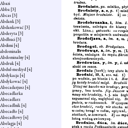
Abazi
Abba
[3]
Abcas
[3]
Abdank
[3]
Abdankować
[3]
Abderyta
[3]
Abdhuci
[3]
Abdimi
[4]
abdominalis
Abdominalny
[4]
Abdruk
[4]
Abdul-medżyd
[4]
Abdykacja
[4]
Abdykować
[4]
Abecadarjusz
[4]
Abecadlarka
Abecadlarz
Abecadlnik
[4]
Abecadło
[4]
Abecadłowy
[4]
Abelagja
[4]