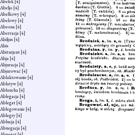
Abelek
[4]
Abeljo
[4]
Abelkowy
[4]
Abelowy
[4]
Abeona
[4]
Aberracja
[4]
Abiljus
[4]
Abis
Abiturjent
[4]
Abja
[4]
Abjuracja
[4]
Abjurować
[4]
Ablaktowanie
[4]
Ablatyw
[4]
Abłaucha
[4]
Ablegacja
[4]
Ablegat
[4]
Ablegowanie
[4]
Ablegry
[4]
Ablucja
[4]
Abnegacja
[4]
Abnegat
[4]