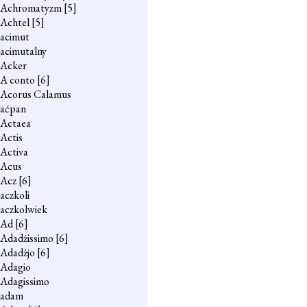
Achromatyzm
[5]
Achtel
[5]
acimut
acimutalny
Acker
A conto
[6]
Acorus Calamus
aćpan
Actaea
Actis
Activa
Acus
Acz
[6]
aczkoli
aczkolwiek
Ad
[6]
Adadżissimo
[6]
Adadżjo
[6]
Adagio
Adagissimo
adam