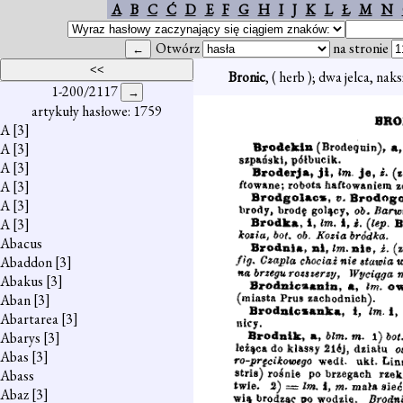
A
B
C
Ć
D
E
F
G
H
I
J
K
L
Ł
M
N
Otwórz
na stronie
Bronic
, ( herb ); dwa jelca, nak
1-200/2117
artykuły hasłowe: 1759
A
[3]
A
[3]
A
[3]
A
[3]
A
[3]
A
[3]
Abacus
Abaddon
[3]
Abakus
[3]
Aban
[3]
Abartarea
[3]
Abarys
[3]
Abas
[3]
Abass
Abaz
[3]