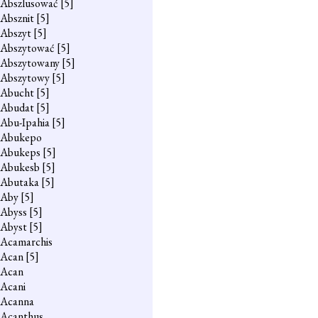
Abszlusować
[5]
Absznit
[5]
Abszyt
[5]
Abszytować
[5]
Abszytowany
[5]
Abszytowy
[5]
Abucht
[5]
Abudat
[5]
Abu-Ipahia
[5]
Abukepo
Abukeps
[5]
Abukesb
[5]
Abutaka
[5]
Aby
[5]
Abyss
[5]
Abyst
[5]
Acamarchis
Acan
[5]
Acan
Acani
Acanna
Acanthus