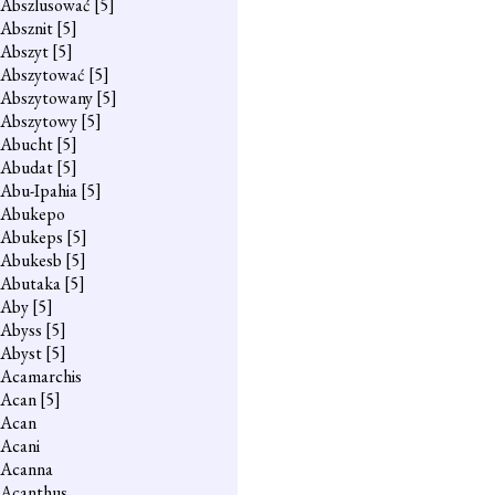
Abszlusować
[5]
Absznit
[5]
Abszyt
[5]
Abszytować
[5]
Abszytowany
[5]
Abszytowy
[5]
Abucht
[5]
Abudat
[5]
Abu-Ipahia
[5]
Abukepo
Abukeps
[5]
Abukesb
[5]
Abutaka
[5]
Aby
[5]
Abyss
[5]
Abyst
[5]
Acamarchis
Acan
[5]
Acan
Acani
Acanna
Acanthus