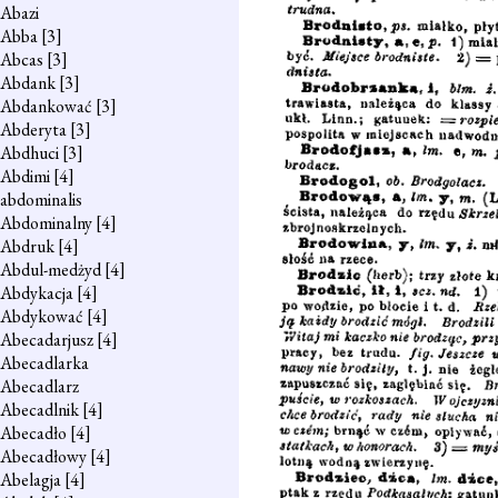
Abazi
Abba
[3]
Abcas
[3]
Abdank
[3]
Abdankować
[3]
Abderyta
[3]
Abdhuci
[3]
Abdimi
[4]
abdominalis
Abdominalny
[4]
Abdruk
[4]
Abdul-medżyd
[4]
Abdykacja
[4]
Abdykować
[4]
Abecadarjusz
[4]
Abecadlarka
Abecadlarz
Abecadlnik
[4]
Abecadło
[4]
Abecadłowy
[4]
Abelagja
[4]