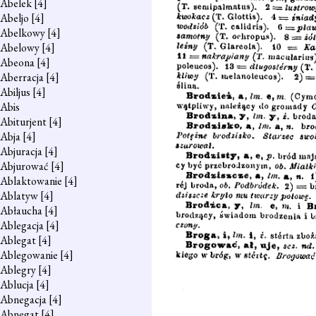
Abelek
[4]
Abeljo
[4]
Abelkowy
[4]
Abelowy
[4]
Abeona
[4]
Aberracja
[4]
Abiljus
[4]
Abis
Abiturjent
[4]
Abja
[4]
Abjuracja
[4]
Abjurować
[4]
Ablaktowanie
[4]
Ablatyw
[4]
Abłaucha
[4]
Ablegacja
[4]
Ablegat
[4]
Ablegowanie
[4]
Ablegry
[4]
Ablucja
[4]
Abnegacja
[4]
Abnegat
[4]