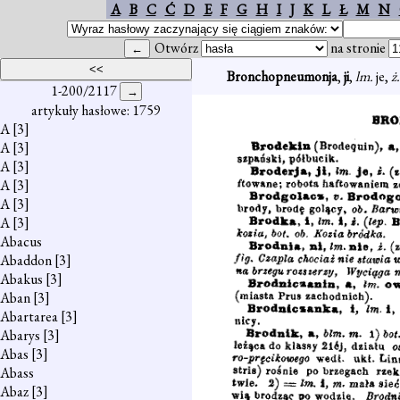
A
B
C
Ć
D
E
F
G
H
I
J
K
L
Ł
M
N
Otwórz
na stronie
Bronchopneumonja
,
ji
,
lm.
je,
ż
1-200/2117
artykuły hasłowe: 1759
A
[3]
A
[3]
A
[3]
A
[3]
A
[3]
A
[3]
Abacus
Abaddon
[3]
Abakus
[3]
Aban
[3]
Abartarea
[3]
Abarys
[3]
Abas
[3]
Abass
Abaz
[3]