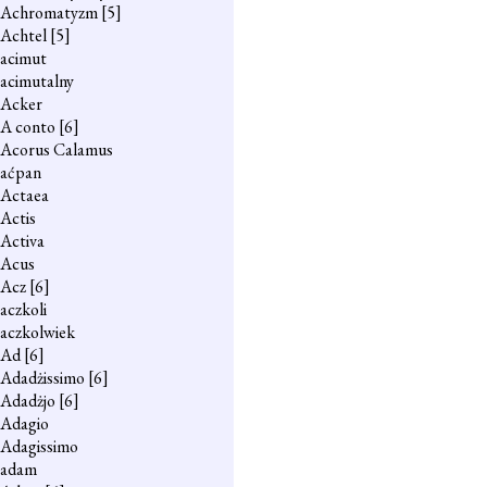
Achromatyzm
[5]
Achtel
[5]
acimut
acimutalny
Acker
A conto
[6]
Acorus Calamus
aćpan
Actaea
Actis
Activa
Acus
Acz
[6]
aczkoli
aczkolwiek
Ad
[6]
Adadżissimo
[6]
Adadżjo
[6]
Adagio
Adagissimo
adam