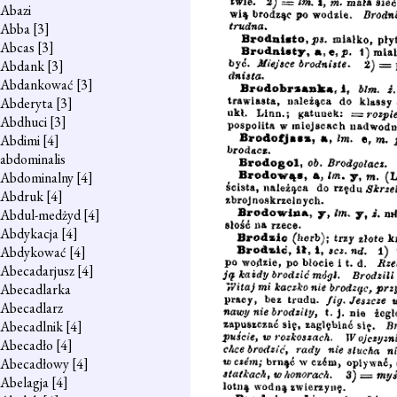
Abazi
Abba
[3]
Abcas
[3]
Abdank
[3]
Abdankować
[3]
Abderyta
[3]
Abdhuci
[3]
Abdimi
[4]
abdominalis
Abdominalny
[4]
Abdruk
[4]
Abdul-medżyd
[4]
Abdykacja
[4]
Abdykować
[4]
Abecadarjusz
[4]
Abecadlarka
Abecadlarz
Abecadlnik
[4]
Abecadło
[4]
Abecadłowy
[4]
Abelagja
[4]