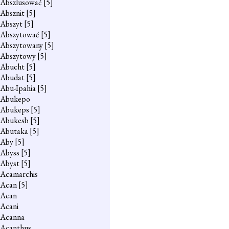
Abszlusować
[5]
Absznit
[5]
Abszyt
[5]
Abszytować
[5]
Abszytowany
[5]
Abszytowy
[5]
Abucht
[5]
Abudat
[5]
Abu-Ipahia
[5]
Abukepo
Abukeps
[5]
Abukesb
[5]
Abutaka
[5]
Aby
[5]
Abyss
[5]
Abyst
[5]
Acamarchis
Acan
[5]
Acan
Acani
Acanna
Acanthus