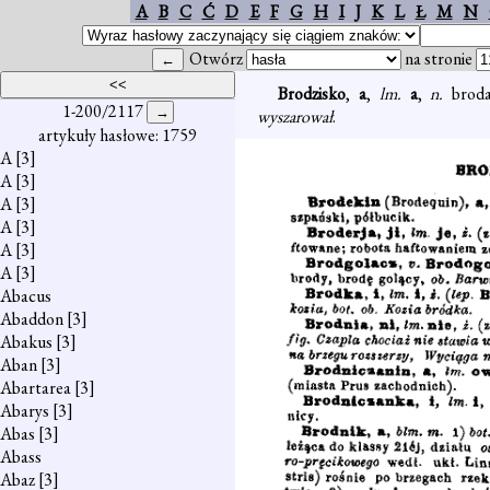
A
B
C
Ć
D
E
F
G
H
I
J
K
L
Ł
M
N
Otwórz
na stronie
Brodzisko
,
a
,
lm.
a
,
n.
broda
1-200/2117
wyszarował
.
artykuły hasłowe: 1759
A
[3]
A
[3]
A
[3]
A
[3]
A
[3]
A
[3]
Abacus
Abaddon
[3]
Abakus
[3]
Aban
[3]
Abartarea
[3]
Abarys
[3]
Abas
[3]
Abass
Abaz
[3]