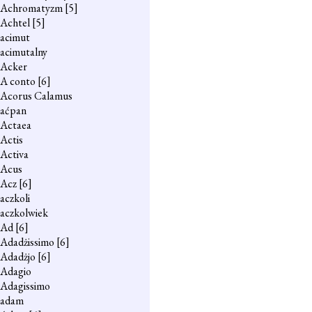
Achromatyzm
[5]
Achtel
[5]
acimut
acimutalny
Acker
A conto
[6]
Acorus Calamus
aćpan
Actaea
Actis
Activa
Acus
Acz
[6]
aczkoli
aczkolwiek
Ad
[6]
Adadżissimo
[6]
Adadżjo
[6]
Adagio
Adagissimo
adam