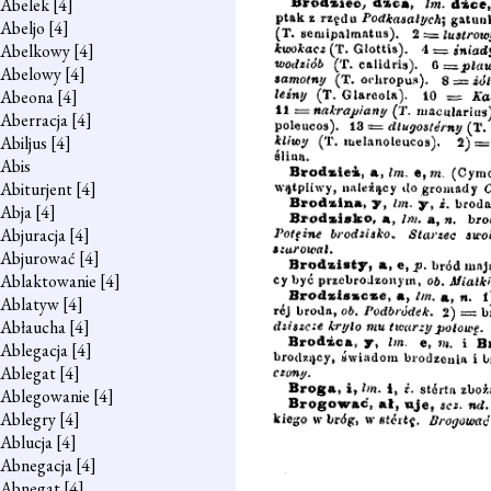
Abelek
[4]
Abeljo
[4]
Abelkowy
[4]
Abelowy
[4]
Abeona
[4]
Aberracja
[4]
Abiljus
[4]
Abis
Abiturjent
[4]
Abja
[4]
Abjuracja
[4]
Abjurować
[4]
Ablaktowanie
[4]
Ablatyw
[4]
Abłaucha
[4]
Ablegacja
[4]
Ablegat
[4]
Ablegowanie
[4]
Ablegry
[4]
Ablucja
[4]
Abnegacja
[4]
Abnegat
[4]