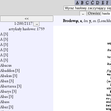
A
B
C
Ć
D
E
F
Otwórz
Brodowąs
,
a
,
lm.
y
,
m.
(Lonchl
1-200/2117
artykuły hasłowe: 1759
A
[3]
A
[3]
A
[3]
A
[3]
A
[3]
A
[3]
Abacus
Abaddon
[3]
Abakus
[3]
Aban
[3]
Abartarea
[3]
Abarys
[3]
Abas
[3]
Abass
Abaz
[3]