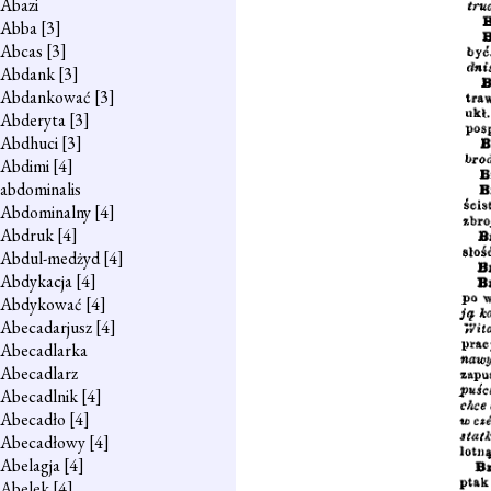
Abazi
Abba
[3]
Abcas
[3]
Abdank
[3]
Abdankować
[3]
Abderyta
[3]
Abdhuci
[3]
Abdimi
[4]
abdominalis
Abdominalny
[4]
Abdruk
[4]
Abdul-medżyd
[4]
Abdykacja
[4]
Abdykować
[4]
Abecadarjusz
[4]
Abecadlarka
Abecadlarz
Abecadlnik
[4]
Abecadło
[4]
Abecadłowy
[4]
Abelagja
[4]
Abelek
[4]