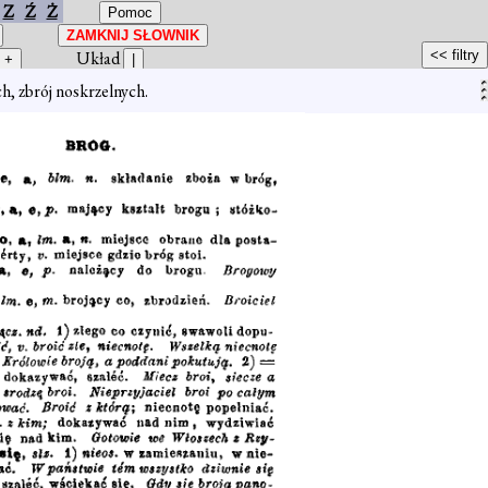
Z
Ź
Ż
Układ
ch, zbrój noskrzelnych.