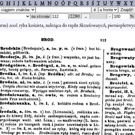
G
H
I
J
K
L
Ł
M
N
O
Ó
P
Q
R
S
Ś
T
U
V
W
X
Y
na stronie
/2280
%
urus)
zool.
ryba koścista, należąca do rzędu
Skrzelowatych
, piersiopłetwy