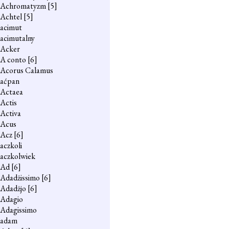
Achromatyzm
[5]
Achtel
[5]
acimut
acimutalny
Acker
A conto
[6]
Acorus Calamus
aćpan
Actaea
Actis
Activa
Acus
Acz
[6]
aczkoli
aczkolwiek
Ad
[6]
Adadżissimo
[6]
Adadżjo
[6]
Adagio
Adagissimo
adam