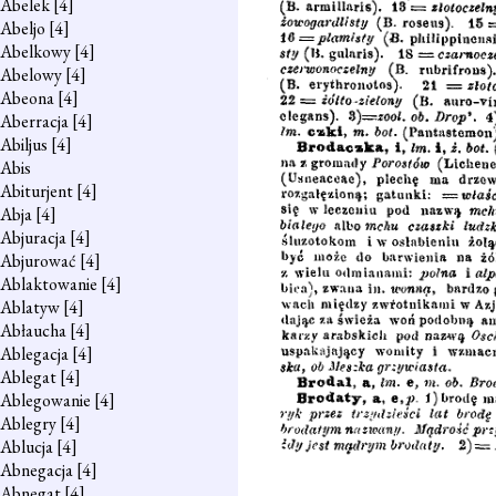
Abelek
[4]
Abeljo
[4]
Abelkowy
[4]
Abelowy
[4]
Abeona
[4]
Aberracja
[4]
Abiljus
[4]
Abis
Abiturjent
[4]
Abja
[4]
Abjuracja
[4]
Abjurować
[4]
Ablaktowanie
[4]
Ablatyw
[4]
Abłaucha
[4]
Ablegacja
[4]
Ablegat
[4]
Ablegowanie
[4]
Ablegry
[4]
Ablucja
[4]
Abnegacja
[4]
Abnegat
[4]