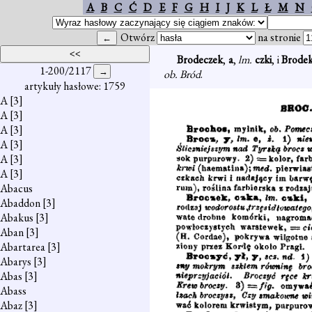
A
B
C
Ć
D
E
F
G
H
I
J
K
L
Ł
M
N
Otwórz
na stronie
Brodeczek
,
a
,
lm.
czki
, i
Brode
1-200/2117
ob. Bród
.
artykuły hasłowe: 1759
A
[3]
A
[3]
A
[3]
A
[3]
A
[3]
A
[3]
Abacus
Abaddon
[3]
Abakus
[3]
Aban
[3]
Abartarea
[3]
Abarys
[3]
Abas
[3]
Abass
Abaz
[3]