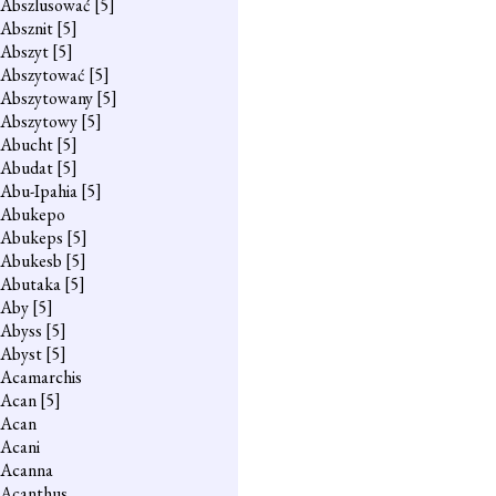
Abszlusować
[5]
Absznit
[5]
Abszyt
[5]
Abszytować
[5]
Abszytowany
[5]
Abszytowy
[5]
Abucht
[5]
Abudat
[5]
Abu-Ipahia
[5]
Abukepo
Abukeps
[5]
Abukesb
[5]
Abutaka
[5]
Aby
[5]
Abyss
[5]
Abyst
[5]
Acamarchis
Acan
[5]
Acan
Acani
Acanna
Acanthus