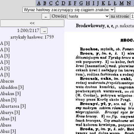
A
B
C
Ć
D
E
F
G
H
I
J
K
L
Ł
M
N
Otwórz
na stronie
Brodawkowaty
,
a
,
e
,
p.
nakszta
1-200/2117
artykuły hasłowe: 1759
A
[3]
A
[3]
A
[3]
A
[3]
A
[3]
A
[3]
Abacus
Abaddon
[3]
Abakus
[3]
Aban
[3]
Abartarea
[3]
Abarys
[3]
Abas
[3]
Abass
Abaz
[3]