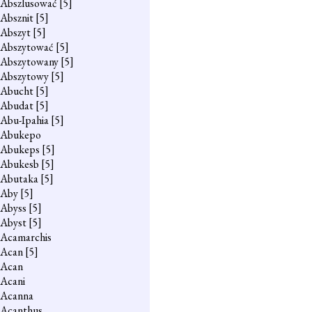
Abszlusować
[5]
Absznit
[5]
Abszyt
[5]
Abszytować
[5]
Abszytowany
[5]
Abszytowy
[5]
Abucht
[5]
Abudat
[5]
Abu-Ipahia
[5]
Abukepo
Abukeps
[5]
Abukesb
[5]
Abutaka
[5]
Aby
[5]
Abyss
[5]
Abyst
[5]
Acamarchis
Acan
[5]
Acan
Acani
Acanna
Acanthus