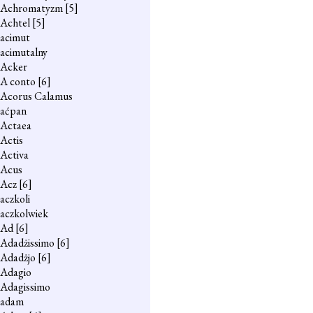
Achromatyzm
[5]
Achtel
[5]
acimut
acimutalny
Acker
A conto
[6]
Acorus Calamus
aćpan
Actaea
Actis
Activa
Acus
Acz
[6]
aczkoli
aczkolwiek
Ad
[6]
Adadżissimo
[6]
Adadżjo
[6]
Adagio
Adagissimo
adam