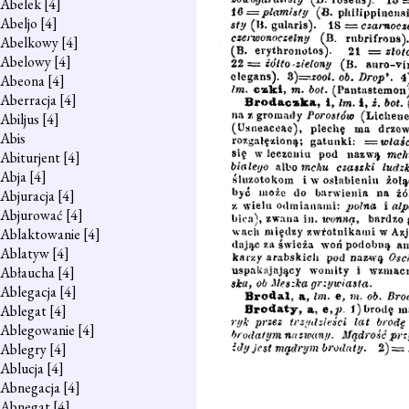
Abelek
[4]
Abeljo
[4]
Abelkowy
[4]
Abelowy
[4]
Abeona
[4]
Aberracja
[4]
Abiljus
[4]
Abis
Abiturjent
[4]
Abja
[4]
Abjuracja
[4]
Abjurować
[4]
Ablaktowanie
[4]
Ablatyw
[4]
Abłaucha
[4]
Ablegacja
[4]
Ablegat
[4]
Ablegowanie
[4]
Ablegry
[4]
Ablucja
[4]
Abnegacja
[4]
Abnegat
[4]