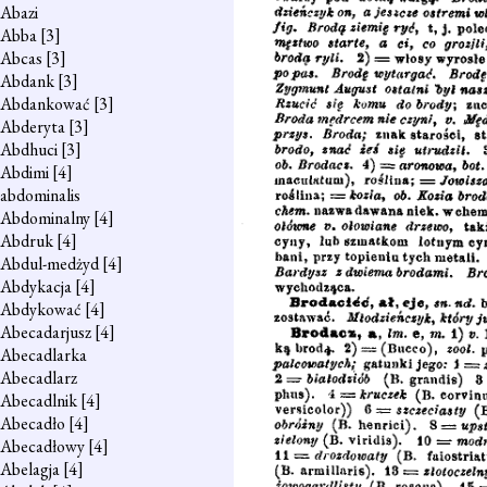
Abazi
Abba
[3]
Abcas
[3]
Abdank
[3]
Abdankować
[3]
Abderyta
[3]
Abdhuci
[3]
Abdimi
[4]
abdominalis
Abdominalny
[4]
Abdruk
[4]
Abdul-medżyd
[4]
Abdykacja
[4]
Abdykować
[4]
Abecadarjusz
[4]
Abecadlarka
Abecadlarz
Abecadlnik
[4]
Abecadło
[4]
Abecadłowy
[4]
Abelagja
[4]