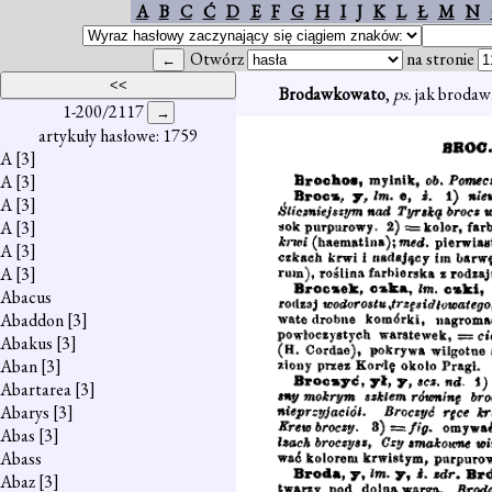
A
B
C
Ć
D
E
F
G
H
I
J
K
L
Ł
M
N
Otwórz
na stronie
Brodawkowato
,
ps.
jak brodaw
1-200/2117
artykuły hasłowe: 1759
A
[3]
A
[3]
A
[3]
A
[3]
A
[3]
A
[3]
Abacus
Abaddon
[3]
Abakus
[3]
Aban
[3]
Abartarea
[3]
Abarys
[3]
Abas
[3]
Abass
Abaz
[3]