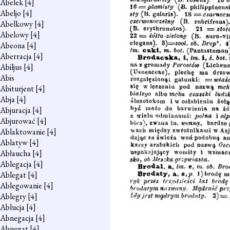
Abelek
[4]
Abeljo
[4]
Abelkowy
[4]
Abelowy
[4]
Abeona
[4]
Aberracja
[4]
Abiljus
[4]
Abis
Abiturjent
[4]
Abja
[4]
Abjuracja
[4]
Abjurować
[4]
Ablaktowanie
[4]
Ablatyw
[4]
Abłaucha
[4]
Ablegacja
[4]
Ablegat
[4]
Ablegowanie
[4]
Ablegry
[4]
Ablucja
[4]
Abnegacja
[4]
Abnegat
[4]