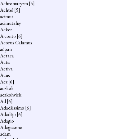
Achromatyzm
[5]
Achtel
[5]
acimut
acimutalny
Acker
A conto
[6]
Acorus Calamus
aćpan
Actaea
Actis
Activa
Acus
Acz
[6]
aczkoli
aczkolwiek
Ad
[6]
Adadżissimo
[6]
Adadżjo
[6]
Adagio
Adagissimo
adam