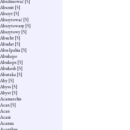
Abszlusować
[5]
Absznit
[5]
Abszyt
[5]
Abszytować
[5]
Abszytowany
[5]
Abszytowy
[5]
Abucht
[5]
Abudat
[5]
Abu-Ipahia
[5]
Abukepo
Abukeps
[5]
Abukesb
[5]
Abutaka
[5]
Aby
[5]
Abyss
[5]
Abyst
[5]
Acamarchis
Acan
[5]
Acan
Acani
Acanna
Acanthus