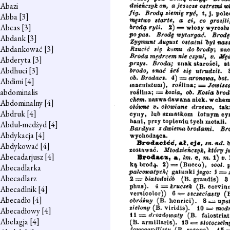
Abazi
Abba
[3]
Abcas
[3]
Abdank
[3]
Abdankować
[3]
Abderyta
[3]
Abdhuci
[3]
Abdimi
[4]
abdominalis
Abdominalny
[4]
Abdruk
[4]
Abdul-medżyd
[4]
Abdykacja
[4]
Abdykować
[4]
Abecadarjusz
[4]
Abecadlarka
Abecadlarz
Abecadlnik
[4]
Abecadło
[4]
Abecadłowy
[4]
Abelagja
[4]