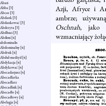
Abazi
Azji, Afryce i 
Abba
[3]
Abcas
[3]
ambrze; używaną
Abdank
[3]
Abdankować
[3]
Oschnah
, jako 
Abderyta
[3]
Abdhuci
[3]
wzmacniający żołą
Abdimi
[4]
abdominalis
Abdominalny
[4]
Abdruk
[4]
Abdul-medżyd
[4]
Abdykacja
[4]
Abdykować
[4]
Abecadarjusz
[4]
Abecadlarka
Abecadlarz
Abecadlnik
[4]
Abecadło
[4]
Abecadłowy
[4]
Abelagja
[4]