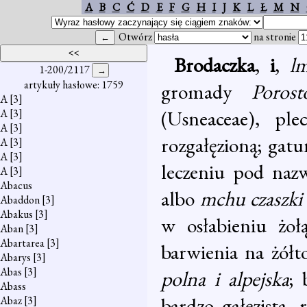
A
B
C
Ć
D
E
F
G
H
I
J
K
L
Ł
M
N
Otwórz
na stronie
Brodaczka
,
i
,
l
1-200/2117
artykuły hasłowe: 1759
gromady
Poro
A
[3]
(Usneaceae), pl
A
[3]
A
[3]
rozgałęzioną; gat
A
[3]
A
[3]
leczeniu pod na
A
[3]
Abacus
albo
mchu czaszki 
Abaddon
[3]
Abakus
[3]
w osłabieniu żo
Aban
[3]
Abartarea
[3]
barwienia na żół
Abarys
[3]
Abas
[3]
polna i alpejska
;
Abass
bardzo gałęzista
Abaz
[3]