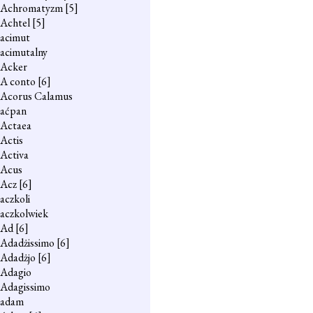
Achromatyzm
[5]
Achtel
[5]
acimut
acimutalny
Acker
A conto
[6]
Acorus Calamus
aćpan
Actaea
Actis
Activa
Acus
Acz
[6]
aczkoli
aczkolwiek
Ad
[6]
Adadżissimo
[6]
Adadżjo
[6]
Adagio
Adagissimo
adam