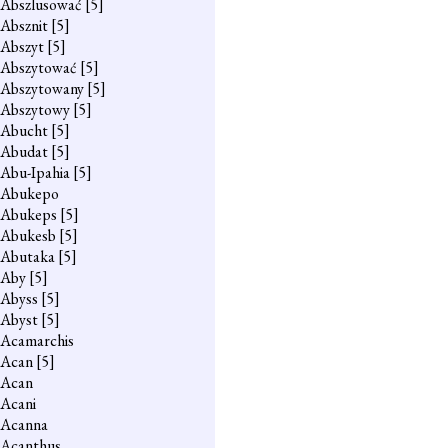
Abszlusować
[5]
Absznit
[5]
Abszyt
[5]
Abszytować
[5]
Abszytowany
[5]
Abszytowy
[5]
Abucht
[5]
Abudat
[5]
Abu-Ipahia
[5]
Abukepo
Abukeps
[5]
Abukesb
[5]
Abutaka
[5]
Aby
[5]
Abyss
[5]
Abyst
[5]
Acamarchis
Acan
[5]
Acan
Acani
Acanna
Acanthus