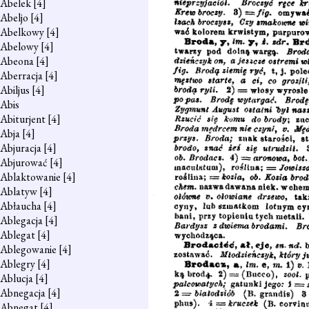
Abelek
[4]
Abeljo
[4]
Abelkowy
[4]
Abelowy
[4]
Abeona
[4]
Aberracja
[4]
Abiljus
[4]
Abis
Abiturjent
[4]
Abja
[4]
Abjuracja
[4]
Abjurować
[4]
Ablaktowanie
[4]
Ablatyw
[4]
Abłaucha
[4]
Ablegacja
[4]
Ablegat
[4]
Ablegowanie
[4]
Ablegry
[4]
Ablucja
[4]
Abnegacja
[4]
Abnegat
[4]