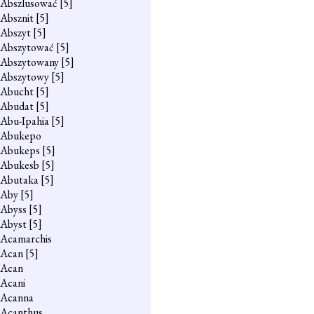
Abszlusować
[5]
Absznit
[5]
Abszyt
[5]
Abszytować
[5]
Abszytowany
[5]
Abszytowy
[5]
Abucht
[5]
Abudat
[5]
Abu-Ipahia
[5]
Abukepo
Abukeps
[5]
Abukesb
[5]
Abutaka
[5]
Aby
[5]
Abyss
[5]
Abyst
[5]
Acamarchis
Acan
[5]
Acan
Acani
Acanna
Acanthus