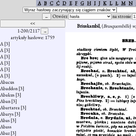
A
B
C
Ć
D
E
F
G
H
I
J
K
L
Ł
M
N
Otwórz
na stronie
Briuskambil
, (
Brusquembille
)
w
1-200/2117
artykuły hasłowe: 1759
A
[3]
A
[3]
A
[3]
A
[3]
A
[3]
A
[3]
Abacus
Abaddon
[3]
Abakus
[3]
Aban
[3]
Abartarea
[3]
Abarys
[3]
Abas
[3]
Abass
Abaz
[3]