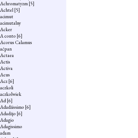
Achromatyzm
[5]
Achtel
[5]
acimut
acimutalny
Acker
A conto
[6]
Acorus Calamus
aćpan
Actaea
Actis
Activa
Acus
Acz
[6]
aczkoli
aczkolwiek
Ad
[6]
Adadżissimo
[6]
Adadżjo
[6]
Adagio
Adagissimo
adam