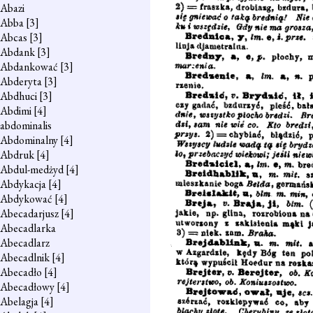
Abazi
Abba
[3]
Abcas
[3]
Abdank
[3]
Abdankować
[3]
Abderyta
[3]
Abdhuci
[3]
Abdimi
[4]
abdominalis
Abdominalny
[4]
Abdruk
[4]
Abdul-medżyd
[4]
Abdykacja
[4]
Abdykować
[4]
Abecadarjusz
[4]
Abecadlarka
Abecadlarz
Abecadlnik
[4]
Abecadło
[4]
Abecadłowy
[4]
Abelagja
[4]