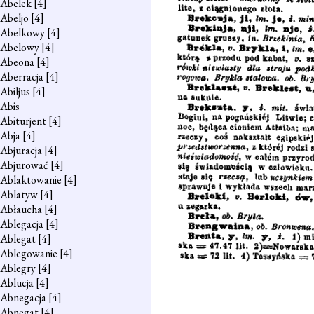
Abelek
[4]
Abeljo
[4]
Abelkowy
[4]
Abelowy
[4]
Abeona
[4]
Aberracja
[4]
Abiljus
[4]
Abis
Abiturjent
[4]
Abja
[4]
Abjuracja
[4]
Abjurować
[4]
Ablaktowanie
[4]
Ablatyw
[4]
Abłaucha
[4]
Ablegacja
[4]
Ablegat
[4]
Ablegowanie
[4]
Ablegry
[4]
Ablucja
[4]
Abnegacja
[4]
Abnegat
[4]