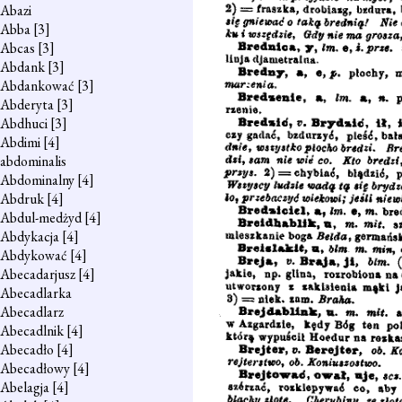
Abazi
Abba
[3]
Abcas
[3]
Abdank
[3]
Abdankować
[3]
Abderyta
[3]
Abdhuci
[3]
Abdimi
[4]
abdominalis
Abdominalny
[4]
Abdruk
[4]
Abdul-medżyd
[4]
Abdykacja
[4]
Abdykować
[4]
Abecadarjusz
[4]
Abecadlarka
Abecadlarz
Abecadlnik
[4]
Abecadło
[4]
Abecadłowy
[4]
Abelagja
[4]