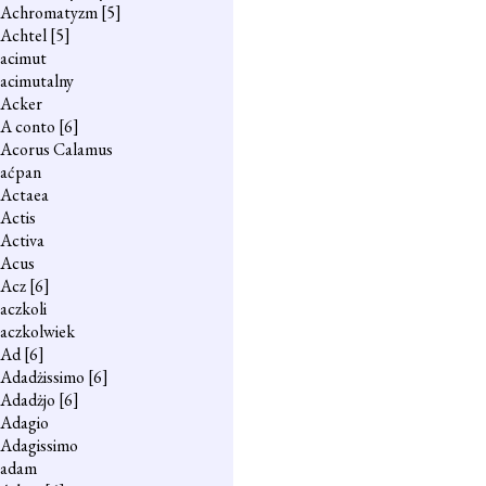
Achromatyzm
[5]
Achtel
[5]
acimut
acimutalny
Acker
A conto
[6]
Acorus Calamus
aćpan
Actaea
Actis
Activa
Acus
Acz
[6]
aczkoli
aczkolwiek
Ad
[6]
Adadżissimo
[6]
Adadżjo
[6]
Adagio
Adagissimo
adam