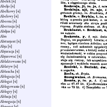
Abelek
[4]
Abeljo
[4]
Abelkowy
[4]
Abelowy
[4]
Abeona
[4]
Aberracja
[4]
Abiljus
[4]
Abis
Abiturjent
[4]
Abja
[4]
Abjuracja
[4]
Abjurować
[4]
Ablaktowanie
[4]
Ablatyw
[4]
Abłaucha
[4]
Ablegacja
[4]
Ablegat
[4]
Ablegowanie
[4]
Ablegry
[4]
Ablucja
[4]
Abnegacja
[4]
Abnegat
[4]