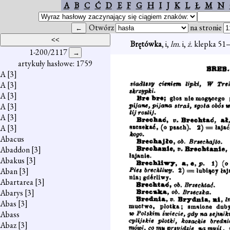
A
B
C
Ć
D
E
F
G
H
I
J
K
L
Ł
M
N
Otwórz
na stronie
Brętówka
, i,
lm.
i,
ż.
klepka 51—
1-200/2117
artykuły hasłowe: 1759
A
[3]
A
[3]
A
[3]
A
[3]
A
[3]
A
[3]
Abacus
Abaddon
[3]
Abakus
[3]
Aban
[3]
Abartarea
[3]
Abarys
[3]
Abas
[3]
Abass
Abaz
[3]