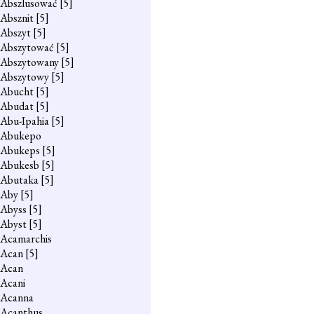
Abszlusować
[5]
Absznit
[5]
Abszyt
[5]
Abszytować
[5]
Abszytowany
[5]
Abszytowy
[5]
Abucht
[5]
Abudat
[5]
Abu-Ipahia
[5]
Abukepo
Abukeps
[5]
Abukesb
[5]
Abutaka
[5]
Aby
[5]
Abyss
[5]
Abyst
[5]
Acamarchis
Acan
[5]
Acan
Acani
Acanna
Acanthus