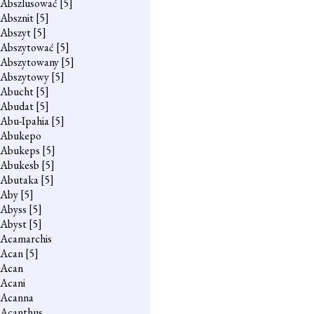
Abszlusować
[5]
Absznit
[5]
Abszyt
[5]
Abszytować
[5]
Abszytowany
[5]
Abszytowy
[5]
Abucht
[5]
Abudat
[5]
Abu-Ipahia
[5]
Abukepo
Abukeps
[5]
Abukesb
[5]
Abutaka
[5]
Aby
[5]
Abyss
[5]
Abyst
[5]
Acamarchis
Acan
[5]
Acan
Acani
Acanna
Acanthus