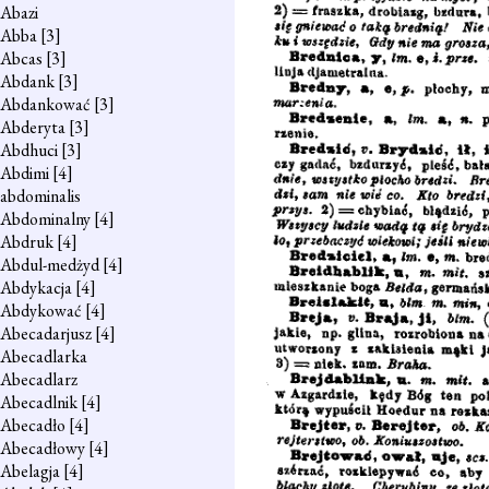
Abazi
Abba
[3]
Abcas
[3]
Abdank
[3]
Abdankować
[3]
Abderyta
[3]
Abdhuci
[3]
Abdimi
[4]
abdominalis
Abdominalny
[4]
Abdruk
[4]
Abdul-medżyd
[4]
Abdykacja
[4]
Abdykować
[4]
Abecadarjusz
[4]
Abecadlarka
Abecadlarz
Abecadlnik
[4]
Abecadło
[4]
Abecadłowy
[4]
Abelagja
[4]