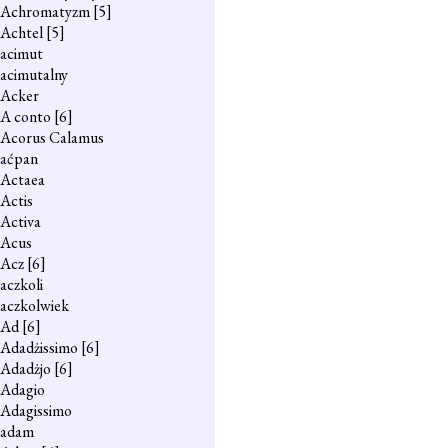
Achromatyzm
[5]
Achtel
[5]
acimut
acimutalny
Acker
A conto
[6]
Acorus Calamus
aćpan
Actaea
Actis
Activa
Acus
Acz
[6]
aczkoli
aczkolwiek
Ad
[6]
Adadżissimo
[6]
Adadżjo
[6]
Adagio
Adagissimo
adam