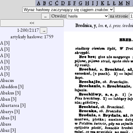
A
B
C
Ć
D
E
F
G
H
I
J
K
L
Ł
M
N
Otwórz
na stronie
Brednica
,
y
,
lm.
e
,
ż. prze.
średni
1-200/2117
artykuły hasłowe: 1759
A
[3]
A
[3]
A
[3]
A
[3]
A
[3]
A
[3]
Abacus
Abaddon
[3]
Abakus
[3]
Aban
[3]
Abartarea
[3]
Abarys
[3]
Abas
[3]
Abass
Abaz
[3]