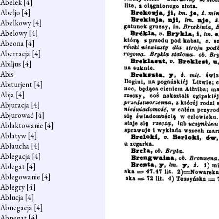
Abelek
[4]
Abeljo
[4]
Abelkowy
[4]
Abelowy
[4]
Abeona
[4]
Aberracja
[4]
Abiljus
[4]
Abis
Abiturjent
[4]
Abja
[4]
Abjuracja
[4]
Abjurować
[4]
Ablaktowanie
[4]
Ablatyw
[4]
Abłaucha
[4]
Ablegacja
[4]
Ablegat
[4]
Ablegowanie
[4]
Ablegry
[4]
Ablucja
[4]
Abnegacja
[4]
Abnegat
[4]