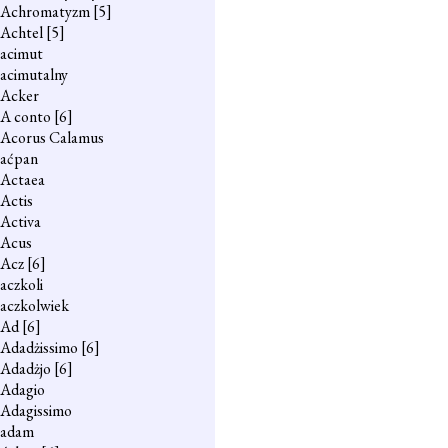
Achromatyzm
[5]
Achtel
[5]
acimut
acimutalny
Acker
A conto
[6]
Acorus Calamus
aćpan
Actaea
Actis
Activa
Acus
Acz
[6]
aczkoli
aczkolwiek
Ad
[6]
Adadżissimo
[6]
Adadżjo
[6]
Adagio
Adagissimo
adam