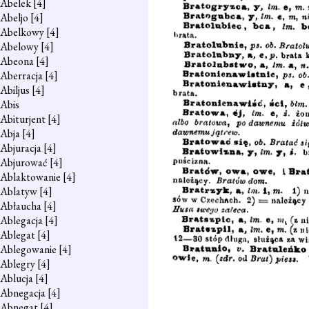
Abelek
[4]
Abeljo
[4]
Abelkowy
[4]
Abelowy
[4]
Abeona
[4]
Aberracja
[4]
Abiljus
[4]
Abis
Abiturjent
[4]
Abja
[4]
Abjuracja
[4]
Abjurować
[4]
Ablaktowanie
[4]
Ablatyw
[4]
Abłaucha
[4]
Ablegacja
[4]
Ablegat
[4]
Ablegowanie
[4]
Ablegry
[4]
Ablucja
[4]
Abnegacja
[4]
Abnegat
[4]