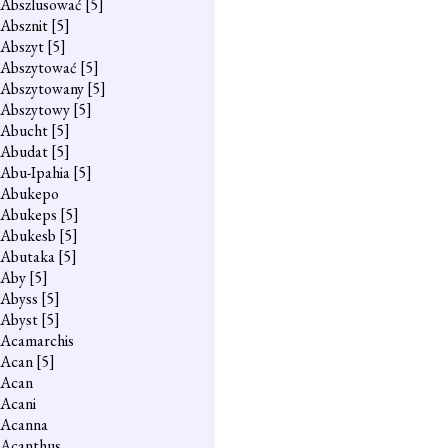
Abszlusować
[5]
Absznit
[5]
Abszyt
[5]
Abszytować
[5]
Abszytowany
[5]
Abszytowy
[5]
Abucht
[5]
Abudat
[5]
Abu-Ipahia
[5]
Abukepo
Abukeps
[5]
Abukesb
[5]
Abutaka
[5]
Aby
[5]
Abyss
[5]
Abyst
[5]
Acamarchis
Acan
[5]
Acan
Acani
Acanna
Acanthus