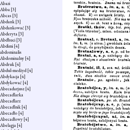
Abazi
Abba
[3]
Abcas
[3]
Abdank
[3]
Abdankować
[3]
Abderyta
[3]
Abdhuci
[3]
Abdimi
[4]
abdominalis
Abdominalny
[4]
Abdruk
[4]
Abdul-medżyd
[4]
Abdykacja
[4]
Abdykować
[4]
Abecadarjusz
[4]
Abecadlarka
Abecadlarz
Abecadlnik
[4]
Abecadło
[4]
Abecadłowy
[4]
Abelagja
[4]