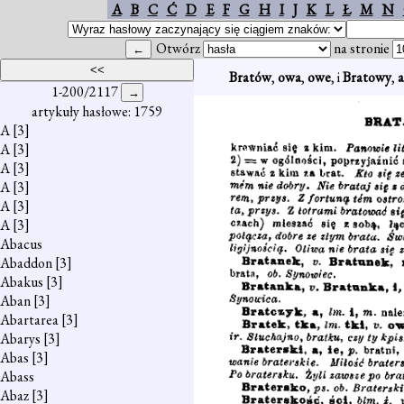
A
B
C
Ć
D
E
F
G
H
I
J
K
L
Ł
M
N
Otwórz
na stronie
Bratów
,
owa
,
owe
, i
Bratowy
,
a
1-200/2117
artykuły hasłowe: 1759
A
[3]
A
[3]
A
[3]
A
[3]
A
[3]
A
[3]
Abacus
Abaddon
[3]
Abakus
[3]
Aban
[3]
Abartarea
[3]
Abarys
[3]
Abas
[3]
Abass
Abaz
[3]