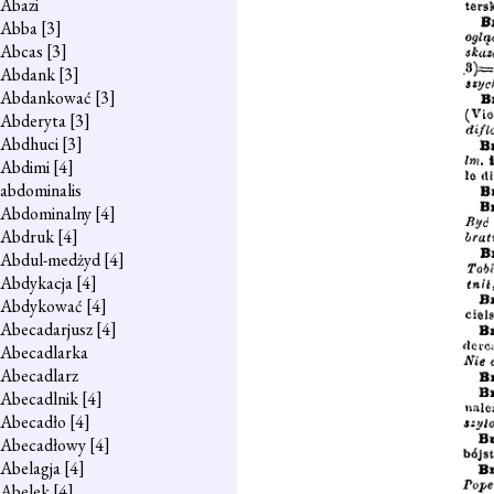
Abazi
Abba
[3]
Abcas
[3]
Abdank
[3]
Abdankować
[3]
Abderyta
[3]
Abdhuci
[3]
Abdimi
[4]
abdominalis
Abdominalny
[4]
Abdruk
[4]
Abdul-medżyd
[4]
Abdykacja
[4]
Abdykować
[4]
Abecadarjusz
[4]
Abecadlarka
Abecadlarz
Abecadlnik
[4]
Abecadło
[4]
Abecadłowy
[4]
Abelagja
[4]
Abelek
[4]