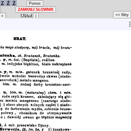
Z
Ź
Ż
Układ