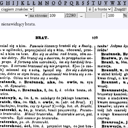
G
H
I
J
K
L
Ł
M
N
O
Ó
P
Q
R
S
Ś
T
U
V
W
X
Y
na stronie
/2280
%
.
nienawidzący brata.