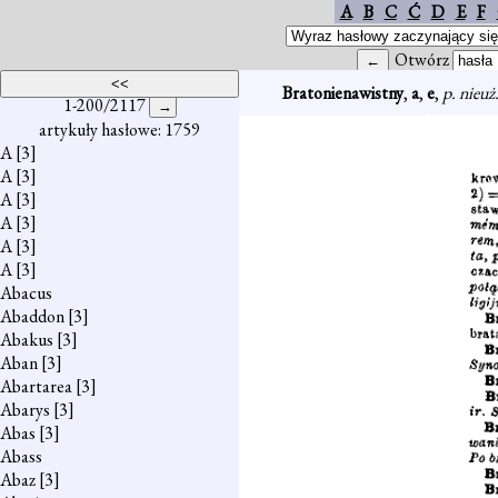
A
B
C
Ć
D
E
F
Otwórz
Bratonienawistny
,
a
,
e
,
p. nieuż
1-200/2117
artykuły hasłowe: 1759
A
[3]
A
[3]
A
[3]
A
[3]
A
[3]
A
[3]
Abacus
Abaddon
[3]
Abakus
[3]
Aban
[3]
Abartarea
[3]
Abarys
[3]
Abas
[3]
Abass
Abaz
[3]