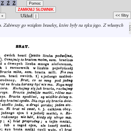
Z
Ź
Ż
Układ
s.
Zabiwszy go wziąłem braseley
,
które były na ręku jego. Z własnych