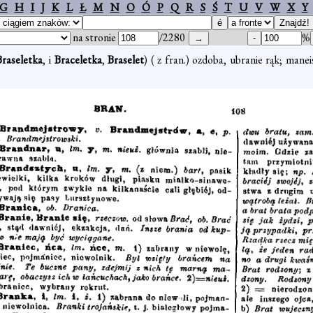
G
H
I
J
K
L
Ł
M
N
O
Ó
P
Q
R
S
Ś
T
U
V
W
X
Y
na stronie
/2280
%
Braseletka
, i
Braceletka
,
Braselet
) ( z fran.) ozdoba, ubranie rąk; manei