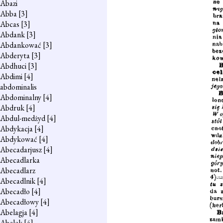
Abazi
Abba
[3]
Abcas
[3]
Abdank
[3]
Abdankować
[3]
Abderyta
[3]
Abdhuci
[3]
Abdimi
[4]
abdominalis
Abdominalny
[4]
Abdruk
[4]
Abdul-medżyd
[4]
Abdykacja
[4]
Abdykować
[4]
Abecadarjusz
[4]
Abecadlarka
Abecadlarz
Abecadlnik
[4]
Abecadło
[4]
Abecadłowy
[4]
Abelagja
[4]
Abelek
[4]