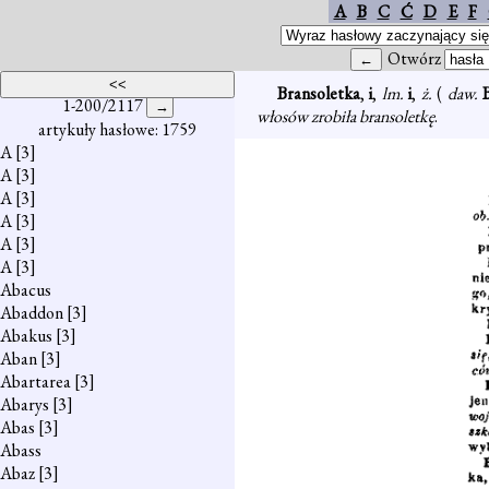
A
B
C
Ć
D
E
F
Otwórz
Bransoletka
,
i
,
lm.
i
,
ż.
(
daw.
1-200/2117
włosów zrobiła bransoletkę
.
artykuły hasłowe: 1759
A
[3]
A
[3]
A
[3]
A
[3]
A
[3]
A
[3]
Abacus
Abaddon
[3]
Abakus
[3]
Aban
[3]
Abartarea
[3]
Abarys
[3]
Abas
[3]
Abass
Abaz
[3]