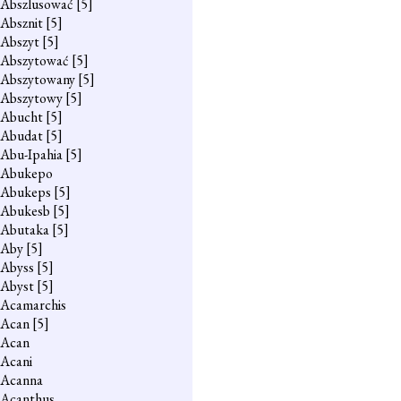
Abszlusować
[5]
Absznit
[5]
Abszyt
[5]
Abszytować
[5]
Abszytowany
[5]
Abszytowy
[5]
Abucht
[5]
Abudat
[5]
Abu-Ipahia
[5]
Abukepo
Abukeps
[5]
Abukesb
[5]
Abutaka
[5]
Aby
[5]
Abyss
[5]
Abyst
[5]
Acamarchis
Acan
[5]
Acan
Acani
Acanna
Acanthus