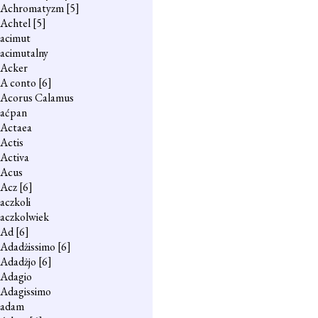
Achromatyzm
[5]
Achtel
[5]
acimut
acimutalny
Acker
A conto
[6]
Acorus Calamus
aćpan
Actaea
Actis
Activa
Acus
Acz
[6]
aczkoli
aczkolwiek
Ad
[6]
Adadżissimo
[6]
Adadżjo
[6]
Adagio
Adagissimo
adam