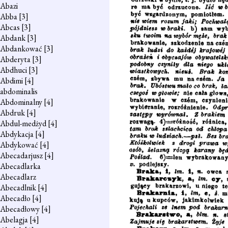
Abazi
Abba
[3]
Abcas
[3]
Abdank
[3]
Abdankować
[3]
Abderyta
[3]
Abdhuci
[3]
Abdimi
[4]
abdominalis
Abdominalny
[4]
Abdruk
[4]
Abdul-medżyd
[4]
Abdykacja
[4]
Abdykować
[4]
Abecadarjusz
[4]
Abecadlarka
Abecadlarz
Abecadlnik
[4]
Abecadło
[4]
Abecadłowy
[4]
Abelagja
[4]