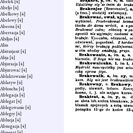
Abelek
[4]
Abeljo
[4]
Abelkowy
[4]
Abelowy
[4]
Abeona
[4]
Aberracja
[4]
Abiljus
[4]
Abis
Abiturjent
[4]
Abja
[4]
Abjuracja
[4]
Abjurować
[4]
Ablaktowanie
[4]
Ablatyw
[4]
Abłaucha
[4]
Ablegacja
[4]
Ablegat
[4]
Ablegowanie
[4]
Ablegry
[4]
Ablucja
[4]
Abnegacja
[4]
Abnegat
[4]