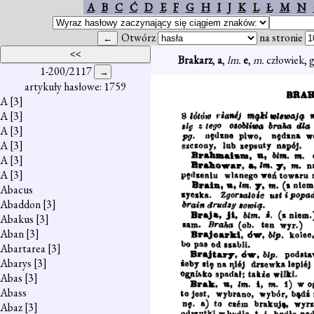
A
B
C
Ć
D
E
F
G
H
I
J
K
L
Ł
M
N
Otwórz
na stronie
Brakarz
,
a
,
lm.
e
,
m.
człowiek, 
1-200/2117
artykuły hasłowe: 1759
A
[3]
A
[3]
A
[3]
A
[3]
A
[3]
A
[3]
Abacus
Abaddon
[3]
Abakus
[3]
Aban
[3]
Abartarea
[3]
Abarys
[3]
Abas
[3]
Abass
Abaz
[3]