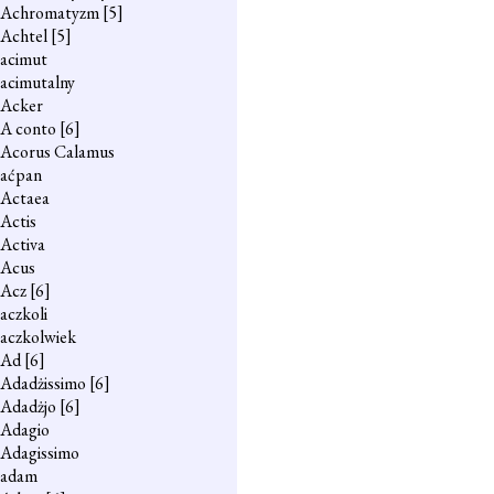
Achromatyzm
[5]
Achtel
[5]
acimut
acimutalny
Acker
A conto
[6]
Acorus Calamus
aćpan
Actaea
Actis
Activa
Acus
Acz
[6]
aczkoli
aczkolwiek
Ad
[6]
Adadżissimo
[6]
Adadżjo
[6]
Adagio
Adagissimo
adam