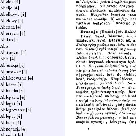
Abelek
[4]
Abeljo
[4]
Abelkowy
[4]
Abelowy
[4]
Abeona
[4]
Aberracja
[4]
Abiljus
[4]
Abis
Abiturjent
[4]
Abja
[4]
Abjuracja
[4]
Abjurować
[4]
Ablaktowanie
[4]
Ablatyw
[4]
Abłaucha
[4]
Ablegacja
[4]
Ablegat
[4]
Ablegowanie
[4]
Ablegry
[4]
Ablucja
[4]
Abnegacja
[4]
Abnegat
[4]