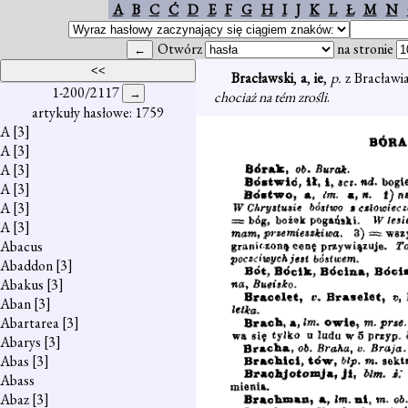
A
B
C
Ć
D
E
F
G
H
I
J
K
L
Ł
M
N
Otwórz
na stronie
Bracławski
,
a
,
ie
,
p.
z Bracławi
1-200/2117
chociaż na tém zrośli
.
artykuły hasłowe: 1759
A
[3]
A
[3]
A
[3]
A
[3]
A
[3]
A
[3]
Abacus
Abaddon
[3]
Abakus
[3]
Aban
[3]
Abartarea
[3]
Abarys
[3]
Abas
[3]
Abass
Abaz
[3]