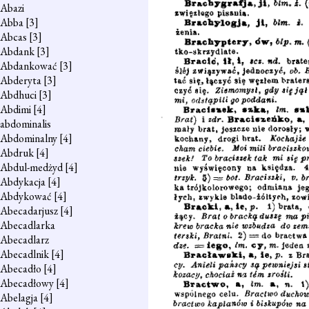
Abazi
Abba
[3]
Abcas
[3]
Abdank
[3]
Abdankować
[3]
Abderyta
[3]
Abdhuci
[3]
Abdimi
[4]
abdominalis
Abdominalny
[4]
Abdruk
[4]
Abdul-medżyd
[4]
Abdykacja
[4]
Abdykować
[4]
Abecadarjusz
[4]
Abecadlarka
Abecadlarz
Abecadlnik
[4]
Abecadło
[4]
Abecadłowy
[4]
Abelagja
[4]