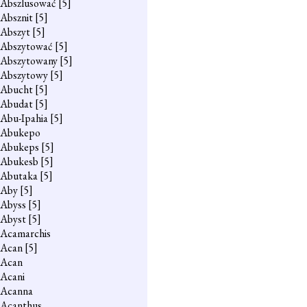
Abszlusować
[5]
Absznit
[5]
Abszyt
[5]
Abszytować
[5]
Abszytowany
[5]
Abszytowy
[5]
Abucht
[5]
Abudat
[5]
Abu-Ipahia
[5]
Abukepo
Abukeps
[5]
Abukesb
[5]
Abutaka
[5]
Aby
[5]
Abyss
[5]
Abyst
[5]
Acamarchis
Acan
[5]
Acan
Acani
Acanna
Acanthus