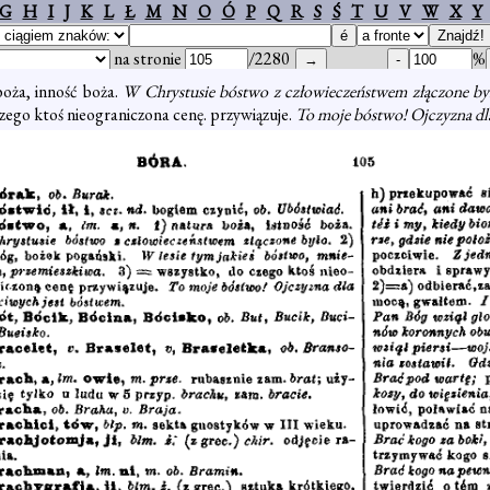
G
H
I
J
K
L
Ł
M
N
O
Ó
P
Q
R
S
Ś
T
U
V
W
X
Y
na stronie
/2280
%
boża, inność boża.
W Chrystusie bóstwo z człowieczeństwem złączone by
czego ktoś nieograniczona cenę. przywiązuje.
To moje bóstwo! Ojczyzna dl