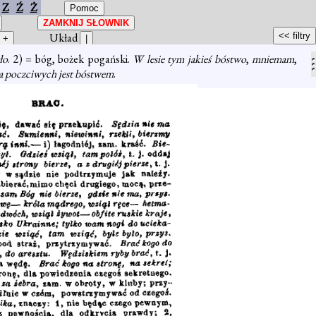
Z
Ź
Ż
Układ
ło
. 2) = bóg, bożek pogański.
W lesie tym jakieś bóstwo
,
mniemam
,
a poczciwych jest bóstwem
.