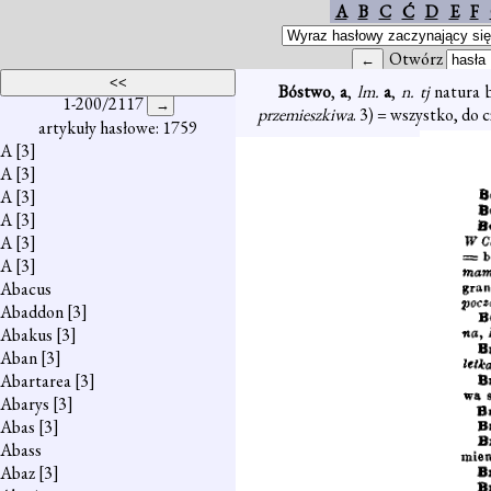
A
B
C
Ć
D
E
F
Otwórz
Bóstwo
,
a
,
lm.
a
,
n. tj
natura 
1-200/2117
przemieszkiwa
. 3) = wszystko, do 
artykuły hasłowe: 1759
A
[3]
A
[3]
A
[3]
A
[3]
A
[3]
A
[3]
Abacus
Abaddon
[3]
Abakus
[3]
Aban
[3]
Abartarea
[3]
Abarys
[3]
Abas
[3]
Abass
Abaz
[3]