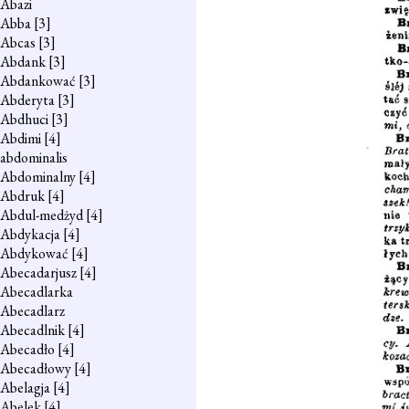
Abazi
Abba
[3]
Abcas
[3]
Abdank
[3]
Abdankować
[3]
Abderyta
[3]
Abdhuci
[3]
Abdimi
[4]
abdominalis
Abdominalny
[4]
Abdruk
[4]
Abdul-medżyd
[4]
Abdykacja
[4]
Abdykować
[4]
Abecadarjusz
[4]
Abecadlarka
Abecadlarz
Abecadlnik
[4]
Abecadło
[4]
Abecadłowy
[4]
Abelagja
[4]
Abelek
[4]