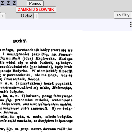
Z
Ź
Ż
Układ