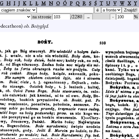
G
H
I
J
K
L
Ł
M
N
O
Ó
P
Q
R
S
Ś
T
U
V
W
X
Y
na stronie
/2280
%
decatheon)
ob. Bożyględ
.