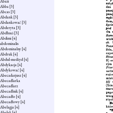
Abazi
Abba
[3]
Abcas
[3]
Abdank
[3]
Abdankować
[3]
Abderyta
[3]
Abdhuci
[3]
Abdimi
[4]
abdominalis
Abdominalny
[4]
Abdruk
[4]
Abdul-medżyd
[4]
Abdykacja
[4]
Abdykować
[4]
Abecadarjusz
[4]
Abecadlarka
Abecadlarz
Abecadlnik
[4]
Abecadło
[4]
Abecadłowy
[4]
Abelagja
[4]
Abelek
[4]