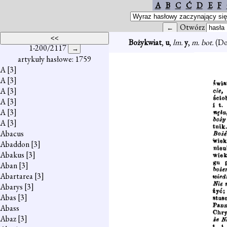
A
B
C
Ć
D
E
F
Otwórz
Bożykwiat
,
u
,
lm.
y
,
m. bot.
(Do
1-200/2117
artykuły hasłowe: 1759
A
[3]
A
[3]
A
[3]
A
[3]
A
[3]
A
[3]
Abacus
Abaddon
[3]
Abakus
[3]
Aban
[3]
Abartarea
[3]
Abarys
[3]
Abas
[3]
Abass
Abaz
[3]