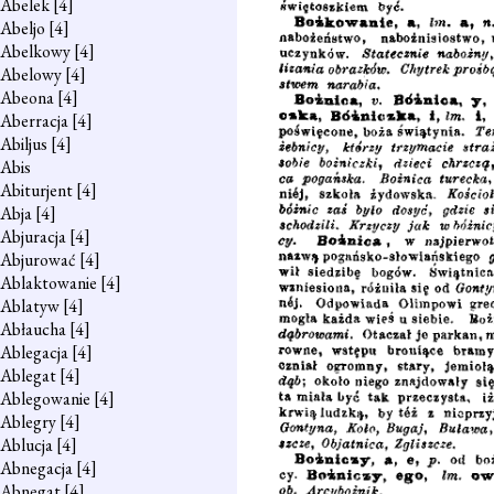
Abelek
[4]
Abeljo
[4]
Abelkowy
[4]
Abelowy
[4]
Abeona
[4]
Aberracja
[4]
Abiljus
[4]
Abis
Abiturjent
[4]
Abja
[4]
Abjuracja
[4]
Abjurować
[4]
Ablaktowanie
[4]
Ablatyw
[4]
Abłaucha
[4]
Ablegacja
[4]
Ablegat
[4]
Ablegowanie
[4]
Ablegry
[4]
Ablucja
[4]
Abnegacja
[4]
Abnegat
[4]