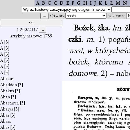
A
B
C
Ć
D
E
F
G
H
I
J
K
L
Ł
M
N
Otwórz
na stronie
Bożek
,
żka
,
lm.
ż
1-200/2117
artykuły hasłowe: 1759
czki
,
m.
1) pogań
A
[3]
wasi
,
w którycheści
A
[3]
A
[3]
bożek
,
któremu s
A
[3]
A
[3]
domowe
. 2) = nab
A
[3]
Abacus
Abaddon
[3]
Abakus
[3]
Aban
[3]
Abartarea
[3]
Abarys
[3]
Abas
[3]
Abass
Abaz
[3]