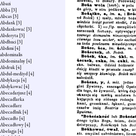
Abazi
Abba
[3]
Abcas
[3]
Abdank
[3]
Abdankować
[3]
Abderyta
[3]
Abdhuci
[3]
Abdimi
[4]
abdominalis
Abdominalny
[4]
Abdruk
[4]
Abdul-medżyd
[4]
Abdykacja
[4]
Abdykować
[4]
Abecadarjusz
[4]
Abecadlarka
Abecadlarz
Abecadlnik
[4]
Abecadło
[4]
Abecadłowy
[4]
Abelagja
[4]