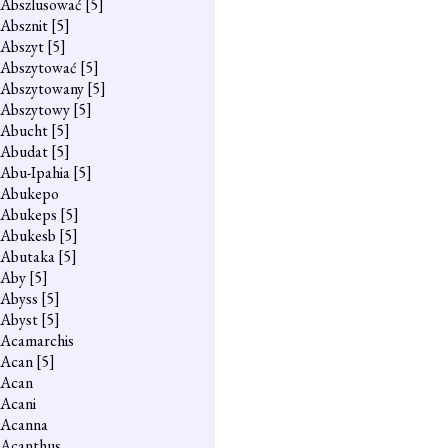
Abszlusować
[5]
Absznit
[5]
Abszyt
[5]
Abszytować
[5]
Abszytowany
[5]
Abszytowy
[5]
Abucht
[5]
Abudat
[5]
Abu-Ipahia
[5]
Abukepo
Abukeps
[5]
Abukesb
[5]
Abutaka
[5]
Aby
[5]
Abyss
[5]
Abyst
[5]
Acamarchis
Acan
[5]
Acan
Acani
Acanna
Acanthus