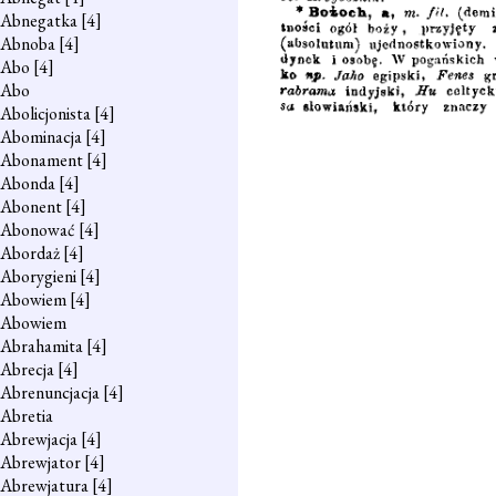
Abnegatka
[4]
Abnoba
[4]
Abo
[4]
Abo
Abolicjonista
[4]
Abominacja
[4]
Abonament
[4]
Abonda
[4]
Abonent
[4]
Abonować
[4]
Abordaż
[4]
Aborygieni
[4]
Abowiem
[4]
Abowiem
Abrahamita
[4]
Abrecja
[4]
Abrenuncjacja
[4]
Abretia
Abrewjacja
[4]
Abrewjator
[4]
Abrewjatura
[4]