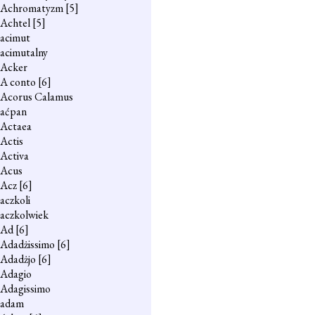
Achromatyzm
[5]
Achtel
[5]
acimut
acimutalny
Acker
A conto
[6]
Acorus Calamus
aćpan
Actaea
Actis
Activa
Acus
Acz
[6]
aczkoli
aczkolwiek
Ad
[6]
Adadżissimo
[6]
Adadżjo
[6]
Adagio
Adagissimo
adam