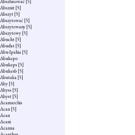
Abszlusować
[5]
Absznit
[5]
Abszyt
[5]
Abszytować
[5]
Abszytowany
[5]
Abszytowy
[5]
Abucht
[5]
Abudat
[5]
Abu-Ipahia
[5]
Abukepo
Abukeps
[5]
Abukesb
[5]
Abutaka
[5]
Aby
[5]
Abyss
[5]
Abyst
[5]
Acamarchis
Acan
[5]
Acan
Acani
Acanna
Acanthus