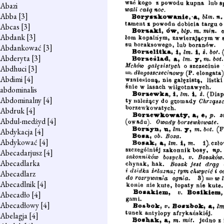
Abazi
Abba
[3]
Abcas
[3]
Abdank
[3]
Abdankować
[3]
Abderyta
[3]
Abdhuci
[3]
Abdimi
[4]
abdominalis
Abdominalny
[4]
Abdruk
[4]
Abdul-medżyd
[4]
Abdykacja
[4]
Abdykować
[4]
Abecadarjusz
[4]
Abecadlarka
Abecadlarz
Abecadlnik
[4]
Abecadło
[4]
Abecadłowy
[4]
Abelagja
[4]