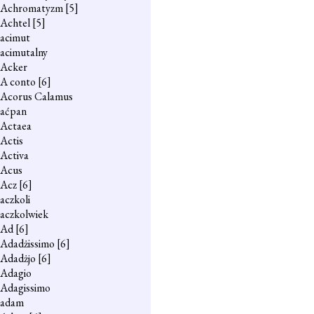
Achromatyzm
[5]
Achtel
[5]
acimut
acimutalny
Acker
A conto
[6]
Acorus Calamus
aćpan
Actaea
Actis
Activa
Acus
Acz
[6]
aczkoli
aczkolwiek
Ad
[6]
Adadżissimo
[6]
Adadżjo
[6]
Adagio
Adagissimo
adam