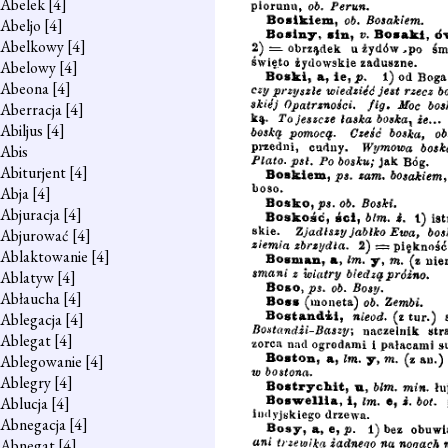
Abelek
[4]
Abeljo
[4]
Abelkowy
[4]
Abelowy
[4]
Abeona
[4]
Aberracja
[4]
Abiljus
[4]
Abis
Abiturjent
[4]
Abja
[4]
Abjuracja
[4]
Abjurować
[4]
Ablaktowanie
[4]
Ablatyw
[4]
Abłaucha
[4]
Ablegacja
[4]
Ablegat
[4]
Ablegowanie
[4]
Ablegry
[4]
Ablucja
[4]
Abnegacja
[4]
Abnegat
[4]