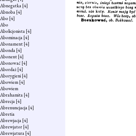
Abnegatka
[4]
Abnoba
[4]
Abo
[4]
Abo
Abolicjonista
[4]
Abominacja
[4]
Abonament
[4]
Abonda
[4]
Abonent
[4]
Abonować
[4]
Abordaż
[4]
Aborygieni
[4]
Abowiem
[4]
Abowiem
Abrahamita
[4]
Abrecja
[4]
Abrenuncjacja
[4]
Abretia
Abrewjacja
[4]
Abrewjator
[4]
Abrewjatura
[4]