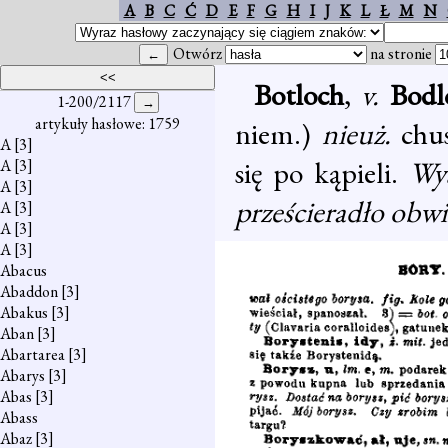
A
B
C
Ć
D
E
F
G
H
I
J
K
L
Ł
M
N
Otwórz
na stronie
Botloch
,
v.
Bodl
1-200/2117
artykuły hasłowe: 1759
niem.)
nieuż.
chus
A
[3]
się po kąpieli.
Wy
A
[3]
A
[3]
prześcieradło obw
A
[3]
A
[3]
A
[3]
Abacus
Abaddon
[3]
Abakus
[3]
Aban
[3]
Abartarea
[3]
Abarys
[3]
Abas
[3]
Abass
Abaz
[3]