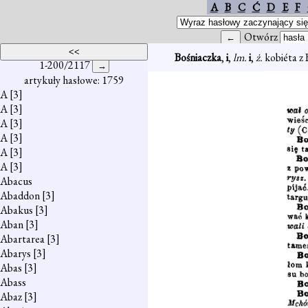
A
B
C
Ć
D
E
F
Otwórz
Bośniaczka
,
i
,
lm.
i
,
ż.
kobiéta z 
1-200/2117
artykuły hasłowe: 1759
A
[3]
A
[3]
A
[3]
A
[3]
A
[3]
A
[3]
Abacus
Abaddon
[3]
Abakus
[3]
Aban
[3]
Abartarea
[3]
Abarys
[3]
Abas
[3]
Abass
Abaz
[3]