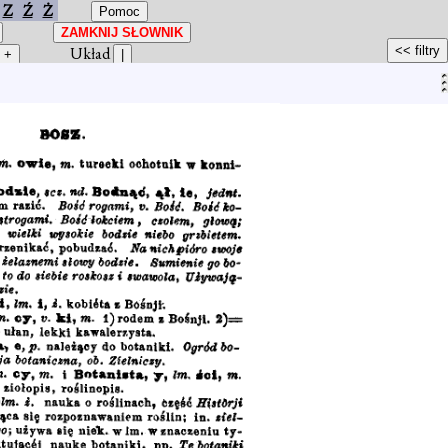
Z
Ź
Ż
Układ