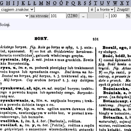
G
H
I
J
K
L
Ł
M
N
O
Ó
P
Q
R
S
Ś
T
U
V
W
X
Y
na stronie
/2280
%
Bośnji.