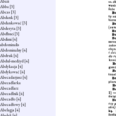
Abazi
Abba
[3]
Abcas
[3]
Abdank
[3]
Abdankować
[3]
Abderyta
[3]
Abdhuci
[3]
Abdimi
[4]
abdominalis
Abdominalny
[4]
Abdruk
[4]
Abdul-medżyd
[4]
Abdykacja
[4]
Abdykować
[4]
Abecadarjusz
[4]
Abecadlarka
Abecadlarz
Abecadlnik
[4]
Abecadło
[4]
Abecadłowy
[4]
Abelagja
[4]
Abelek
[4]