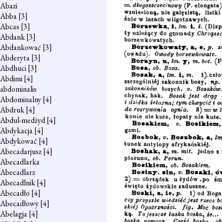
Abazi
Abba
[3]
Abcas
[3]
Abdank
[3]
Abdankować
[3]
Abderyta
[3]
Abdhuci
[3]
Abdimi
[4]
abdominalis
Abdominalny
[4]
Abdruk
[4]
Abdul-medżyd
[4]
Abdykacja
[4]
Abdykować
[4]
Abecadarjusz
[4]
Abecadlarka
Abecadlarz
Abecadlnik
[4]
Abecadło
[4]
Abecadłowy
[4]
Abelagja
[4]