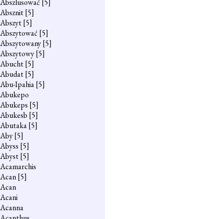
Abszlusować
[5]
Absznit
[5]
Abszyt
[5]
Abszytować
[5]
Abszytowany
[5]
Abszytowy
[5]
Abucht
[5]
Abudat
[5]
Abu-Ipahia
[5]
Abukepo
Abukeps
[5]
Abukesb
[5]
Abutaka
[5]
Aby
[5]
Abyss
[5]
Abyst
[5]
Acamarchis
Acan
[5]
Acan
Acani
Acanna
Acanthus