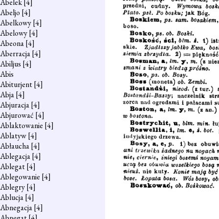
Abelek
[4]
Abeljo
[4]
Abelkowy
[4]
Abelowy
[4]
Abeona
[4]
Aberracja
[4]
Abiljus
[4]
Abis
Abiturjent
[4]
Abja
[4]
Abjuracja
[4]
Abjurować
[4]
Ablaktowanie
[4]
Ablatyw
[4]
Abłaucha
[4]
Ablegacja
[4]
Ablegat
[4]
Ablegowanie
[4]
Ablegry
[4]
Ablucja
[4]
Abnegacja
[4]
Abnegat
[4]