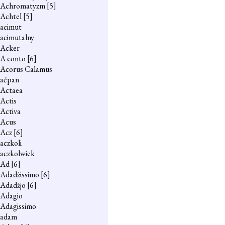
Achromatyzm
[5]
Achtel
[5]
acimut
acimutalny
Acker
A conto
[6]
Acorus Calamus
aćpan
Actaea
Actis
Activa
Acus
Acz
[6]
aczkoli
aczkolwiek
Ad
[6]
Adadżissimo
[6]
Adadżjo
[6]
Adagio
Adagissimo
adam