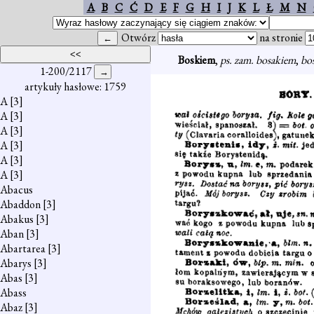
A
B
C
Ć
D
E
F
G
H
I
J
K
L
Ł
M
N
Otwórz
na stronie
Boskiem
,
ps. zam. bosakiem
,
bo
1-200/2117
artykuły hasłowe: 1759
A
[3]
A
[3]
A
[3]
A
[3]
A
[3]
A
[3]
Abacus
Abaddon
[3]
Abakus
[3]
Aban
[3]
Abartarea
[3]
Abarys
[3]
Abas
[3]
Abass
Abaz
[3]