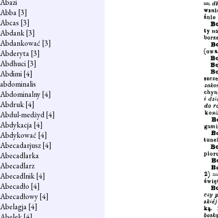
Abazi
Abba
[3]
Abcas
[3]
Abdank
[3]
Abdankować
[3]
Abderyta
[3]
Abdhuci
[3]
Abdimi
[4]
abdominalis
Abdominalny
[4]
Abdruk
[4]
Abdul-medżyd
[4]
Abdykacja
[4]
Abdykować
[4]
Abecadarjusz
[4]
Abecadlarka
Abecadlarz
Abecadlnik
[4]
Abecadło
[4]
Abecadłowy
[4]
Abelagja
[4]
Abelek
[4]