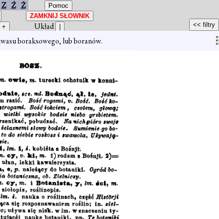
Z
Ź
Ż
Układ
 kwasu boraksowego, lub boranów.