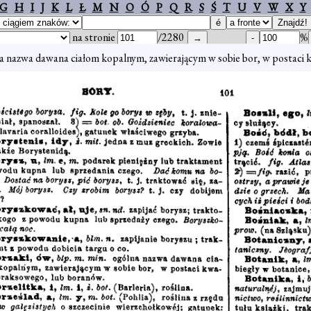
G
H
I
J
K
L
Ł
M
N
O
Ó
P
Q
R
S
Ś
T
U
V
W
X
Y
na stronie
/2280
%
a nazwa dawana ciałom kopalnym, zawierającym w sobie bor, w postaci