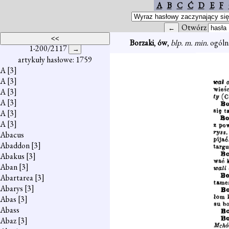
A
B
C
Ć
D
E
F
Otwórz
Borzaki
,
ów
,
blp. m. min.
ogóln
1-200/2117
artykuły hasłowe: 1759
A
[3]
A
[3]
A
[3]
A
[3]
A
[3]
A
[3]
Abacus
Abaddon
[3]
Abakus
[3]
Aban
[3]
Abartarea
[3]
Abarys
[3]
Abas
[3]
Abass
Abaz
[3]