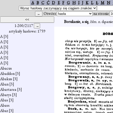
A
B
C
Ć
D
E
F
G
H
I
J
K
L
Ł
M
N
Otwórz
na stronie
Borukanie
,
a się
,
blm. n.
dąsanie 
1-200/2117
artykuły hasłowe: 1759
A
[3]
A
[3]
A
[3]
A
[3]
A
[3]
A
[3]
Abacus
Abaddon
[3]
Abakus
[3]
Aban
[3]
Abartarea
[3]
Abarys
[3]
Abas
[3]
Abass
Abaz
[3]