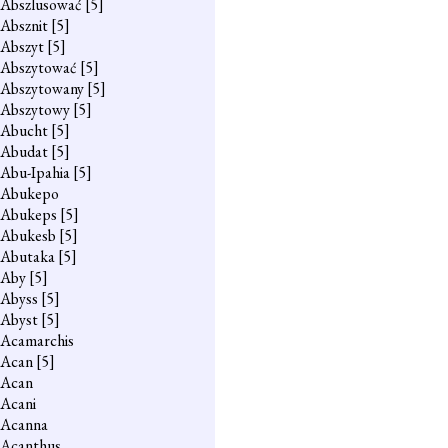
Abszlusować
[5]
Absznit
[5]
Abszyt
[5]
Abszytować
[5]
Abszytowany
[5]
Abszytowy
[5]
Abucht
[5]
Abudat
[5]
Abu-Ipahia
[5]
Abukepo
Abukeps
[5]
Abukesb
[5]
Abutaka
[5]
Aby
[5]
Abyss
[5]
Abyst
[5]
Acamarchis
Acan
[5]
Acan
Acani
Acanna
Acanthus