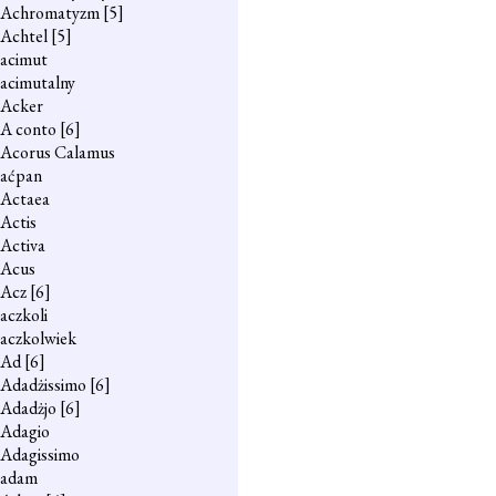
Achromatyzm
[5]
Achtel
[5]
acimut
acimutalny
Acker
A conto
[6]
Acorus Calamus
aćpan
Actaea
Actis
Activa
Acus
Acz
[6]
aczkoli
aczkolwiek
Ad
[6]
Adadżissimo
[6]
Adadżjo
[6]
Adagio
Adagissimo
adam