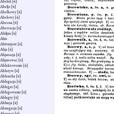
Abelek
[4]
Abeljo
[4]
Abelkowy
[4]
Abelowy
[4]
Abeona
[4]
Aberracja
[4]
Abiljus
[4]
Abis
Abiturjent
[4]
Abja
[4]
Abjuracja
[4]
Abjurować
[4]
Ablaktowanie
[4]
Ablatyw
[4]
Abłaucha
[4]
Ablegacja
[4]
Ablegat
[4]
Ablegowanie
[4]
Ablegry
[4]
Ablucja
[4]
Abnegacja
[4]
Abnegat
[4]