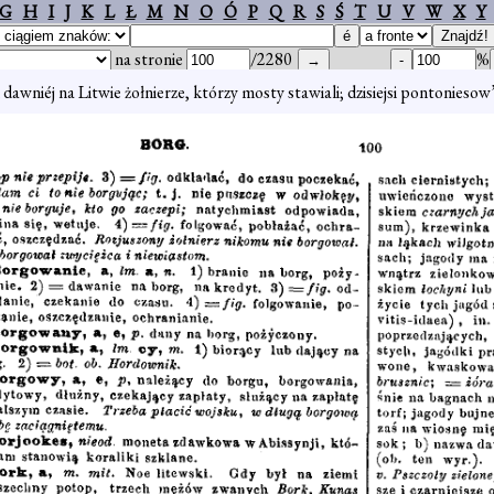
G
H
I
J
K
L
Ł
M
N
O
Ó
P
Q
R
S
Ś
T
U
V
W
X
Y
na stronie
/2280
%
i dawniéj na Litwie żołnierze, którzy mosty stawiali; dzisiejsi pontoniesow