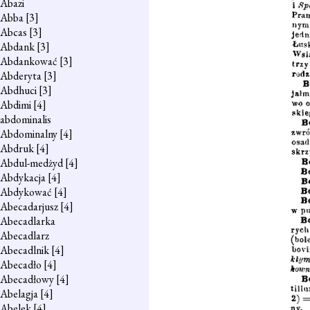
Abazi
Abba
[3]
Abcas
[3]
Abdank
[3]
Abdankować
[3]
Abderyta
[3]
Abdhuci
[3]
Abdimi
[4]
abdominalis
Abdominalny
[4]
Abdruk
[4]
Abdul-medżyd
[4]
Abdykacja
[4]
Abdykować
[4]
Abecadarjusz
[4]
Abecadlarka
Abecadlarz
Abecadlnik
[4]
Abecadło
[4]
Abecadłowy
[4]
Abelagja
[4]
Abelek
[4]