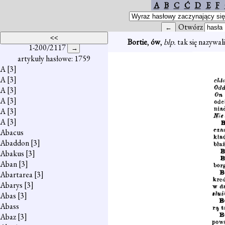
A
B
C
Ć
D
E
F
Otwórz
Bortie
,
ów
,
blp.
tak się nazywal
1-200/2117
artykuły hasłowe: 1759
A
[3]
A
[3]
A
[3]
A
[3]
A
[3]
A
[3]
Abacus
Abaddon
[3]
Abakus
[3]
Aban
[3]
Abartarea
[3]
Abarys
[3]
Abas
[3]
Abass
Abaz
[3]