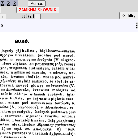
Z
Ź
Ż
Układ
’0.